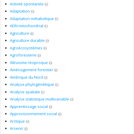
Activité spontanée
2
Adaptation
3
Adaptation métabolique
2
ADN mitochondrial
2
Agriculture
1
Agriculture durable
3
Agroécosystèmes
2
Agroforesterie
1
Altruisme réciproque
1
Aménagement forestier
1
Amérique du Nord
3
Analyse phylogénétique
4
Analyse spatiale
4
Analyse statistique multivariable
3
Apprentissage social
1
Approvisionnement social
1
Arctique
3
Arsenic
1