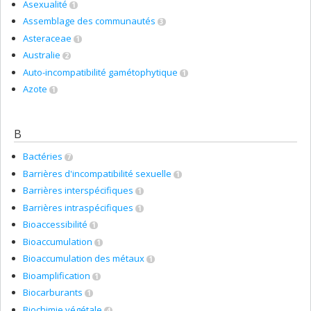
Asexualité
1
Assemblage des communautés
3
Asteraceae
1
Australie
2
Auto-incompatibilité gamétophytique
1
Azote
1
B
Bactéries
7
Barrières d'incompatibilité sexuelle
1
Barrières interspécifiques
1
Barrières intraspécifiques
1
Bioaccessibilité
1
Bioaccumulation
1
Bioaccumulation des métaux
1
Bioamplification
1
Biocarburants
1
Biochimie végétale
4