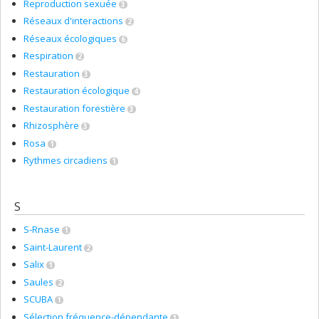
Reproduction sexuée
3
Réseaux d'interactions
2
Réseaux écologiques
6
Respiration
2
Restauration
3
Restauration écologique
4
Restauration forestière
3
Rhizosphère
3
Rosa
1
Rythmes circadiens
1
S
S-Rnase
1
Saint-Laurent
2
Salix
1
Saules
2
SCUBA
1
Sélection fréquence-dépendante
1