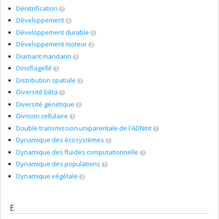
Dénitrification
1
Développement
6
Développement durable
5
Développement moteur
2
Diamant mandarin
1
Dinoflagellé
1
Distribution spatiale
2
Diversité bêta
1
Diversité génétique
3
Division cellulaire
1
Double transmission uniparentale de l'ADNmt
1
Dynamique des écosystèmes
3
Dynamique des fluides computationnelle
1
Dynamique des populations
1
Dynamique végétale
2
E