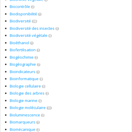
Biocontrôle
2
Biodisponibilité
1
Biodiversité
26
Biodiversité des insectes
3
Biodiversité végétale
6
Bioéthanol
1
Biofertilisation
1
Biogéochimie
2
Biogéographie
7
Bioindicateurs
1
Bioinformatique
9
Biologie cellulaire
5
Biologie des arbres
2
Biologie marine
6
Biologie moléculaire
13
Bioluminescence
2
Biomarqueurs
1
Biomécanique
2