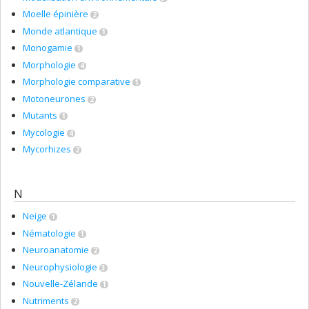
Moelle épinière
2
Monde atlantique
1
Monogamie
1
Morphologie
4
Morphologie comparative
1
Motoneurones
2
Mutants
1
Mycologie
4
Mycorhizes
2
N
Neige
1
Nématologie
1
Neuroanatomie
2
Neurophysiologie
3
Nouvelle-Zélande
1
Nutriments
2