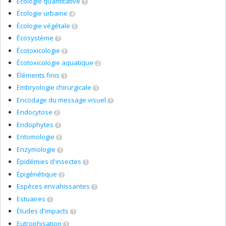
Écologie quantitative
1
Écologie urbaine
4
Écologie végétale
3
Écosystème
7
Écotoxicologie
3
Écotoxicologie aquatique
2
Éléments finis
1
Embryologie chirurgicale
1
Encodage du message visuel
1
Endocytose
3
Endophytes
1
Entomologie
3
Enzymologie
1
Épidémies d'insectes
1
Épigénétique
2
Espèces envahissantes
1
Estuaires
1
Études d'impacts
1
Eutrophisation
1