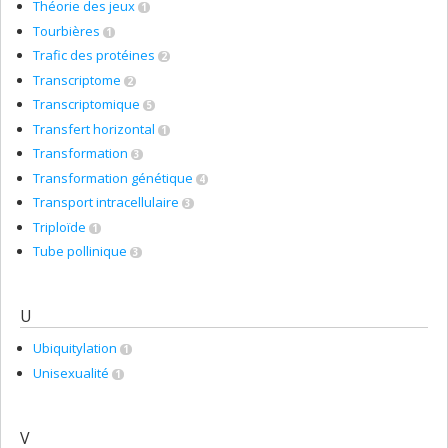
Théorie des jeux
1
Tourbières
1
Trafic des protéines
2
Transcriptome
2
Transcriptomique
5
Transfert horizontal
1
Transformation
3
Transformation génétique
4
Transport intracellulaire
3
Triploïde
1
Tube pollinique
3
U
Ubiquitylation
1
Unisexualité
1
V