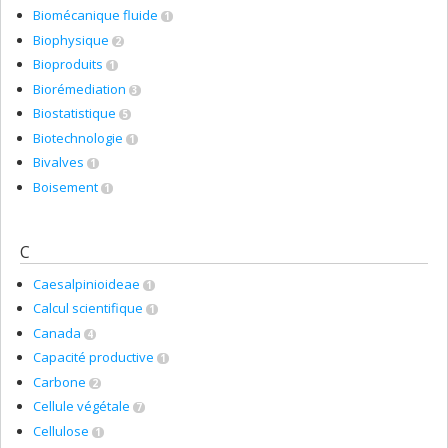
Biomécanique fluide
1
Biophysique
2
Bioproduits
1
Biorémediation
3
Biostatistique
5
Biotechnologie
1
Bivalves
1
Boisement
1
C
Caesalpinioideae
1
Calcul scientifique
1
Canada
4
Capacité productive
1
Carbone
2
Cellule végétale
7
Cellulose
1