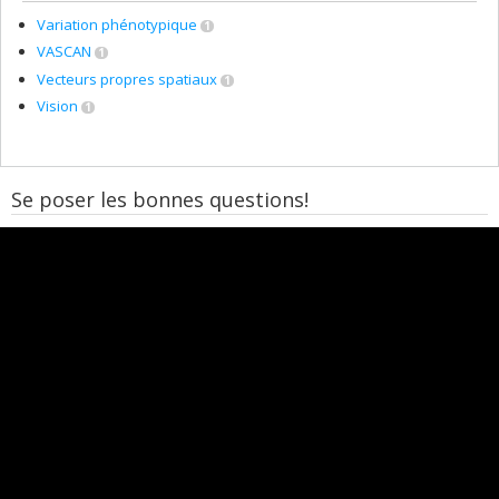
Variation phénotypique
1
VASCAN
1
Vecteurs propres spatiaux
1
Vision
1
Se poser les bonnes questions!