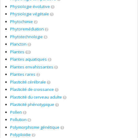
Physiologie évolutive
1
Physiologie végétale
1
Phytochimie
2
Phytoremédiation
2
Phytotechnologie
6
Plancton
3
Plantes
13
Plantes aquatiques
3
Plantes envahissantes
3
Plantes rares
2
Plasticité cérébrale
1
Plasticité de croissance
1
Plasticité du cerveau adulte
1
Plasticité phénotypique
1
Pollen
3
Pollution
6
Polymorphisme génétique
1
Polyploïdie
2