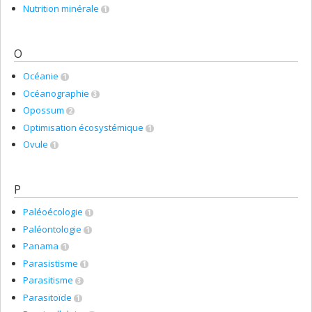
Nutrition minérale
1
O
Océanie
1
Océanographie
3
Opossum
2
Optimisation écosystémique
1
Ovule
1
P
Paléoécologie
1
Paléontologie
1
Panama
1
Parasistisme
1
Parasitisme
3
Parasitoïde
1