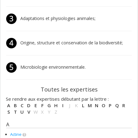
Adaptations et physiologies animales;
Origine, structure et conservation de la biodiversité;
Microbiologie environnementale.
Toutes les expertises
Se rendre aux expertises débutant par la lettre :
A
B
C
D
E
F
G
H
I
J
K
L
M
N
O
P
Q
R
S
T
U
V
W
X
Y
Z
A
Actine
1