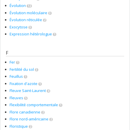
Évolution
12
Évolution moléculaire
3
Évolution réticulée
2
Exocytose
3
Expression hétérologue
1
F
Fer
1
Fertilité du sol
3
Feuillus
1
Fixation d'azote
1
Fleuve Saint-Laurent
4
Fleuves
5
Flexibilité comportementale
1
Flore canadienne
2
Flore nord-américaine
2
Floristique
2