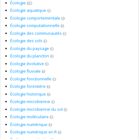
Écologie
14
Écologie aquatique
9
Écologie comportementale
3
Écologie computationnelle
1
Écologie des communautés
9
Écologie des sols
4
Écologie du paysage
4
Écologie du plancton
2
Écologie évolutive
4
Écologie fluviale
1
Écologie fonctionnelle
6
Écologie forestière
7
Écologie historique
1
Écologie microbienne
9
Écologie microbienne du sol
4
Écologie moléculaire
4
Écologie numérique
2
Écologie numérique en R
1