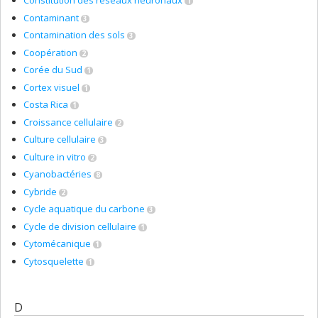
Constitution des réseaux neuronaux
1
Contaminant
3
Contamination des sols
3
Coopération
2
Corée du Sud
1
Cortex visuel
1
Costa Rica
1
Croissance cellulaire
2
Culture cellulaire
3
Culture in vitro
2
Cyanobactéries
8
Cybride
2
Cycle aquatique du carbone
3
Cycle de division cellulaire
1
Cytomécanique
1
Cytosquelette
1
D