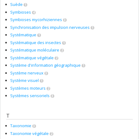
Suède
1
Symbioses
4
Symbioses mycorhiziennes
3
Synchronisation des impulsion nerveuses
1
Systématique
1
Systématique des insectes
1
Systématique moléculaire
2
Systématique végétale
2
Système d'information géographique
1
Système nerveux
3
Système visuel
1
Systèmes moteurs
2
Systèmes sensoriels
3
T
Taxonomie
3
Taxonomie végétale
2