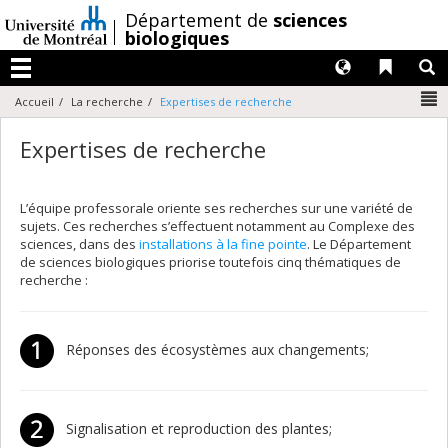
Passer
/
Département de
sciences
au
biologiques
contenu
Langues
Liens 
R
Menu
N
Accueil
La recherche
Expertises de recherche
Expertises de recherche
L’équipe professorale oriente ses recherches sur une variété de
sujets. Ces recherches s’effectuent notamment au Complexe des
sciences, dans des
installations à la fine pointe
. Le Département
de sciences biologiques priorise toutefois cinq thématiques de
recherche :
Réponses des écosystèmes aux changements;
Signalisation et reproduction des plantes;