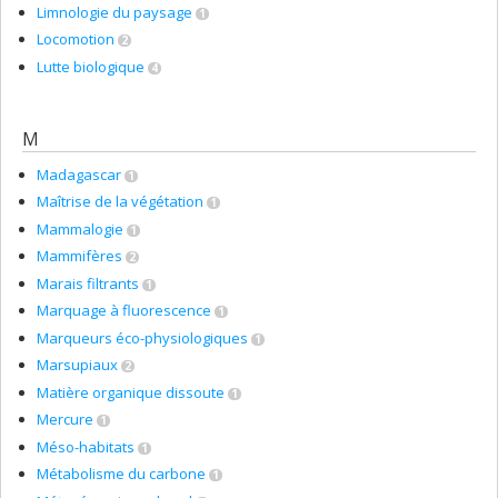
Limnologie du paysage
1
Locomotion
2
Lutte biologique
4
M
Madagascar
1
Maîtrise de la végétation
1
Mammalogie
1
Mammifères
2
Marais filtrants
1
Marquage à fluorescence
1
Marqueurs éco-physiologiques
1
Marsupiaux
2
Matière organique dissoute
1
Mercure
1
Méso-habitats
1
Métabolisme du carbone
1