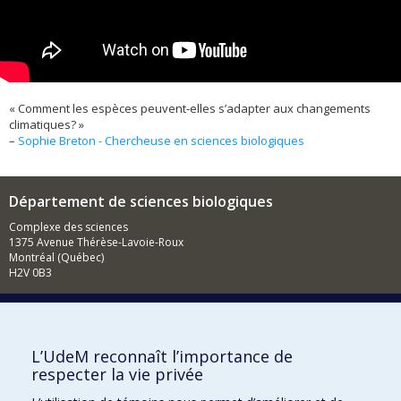
« Comment les espèces peuvent-elles s’adapter aux changements
climatiques? »
–
Sophie Breton - Chercheuse en sciences biologiques
Département de sciences biologiques
Complexe des sciences
1375 Avenue Thérèse-Lavoie-Roux
Montréal (Québec)
H2V 0B3
514-343-6111 poste 14745
Courriel
Nouvelles
L’UdeM reconnaît l’importance de
respecter la vie privée
Activités