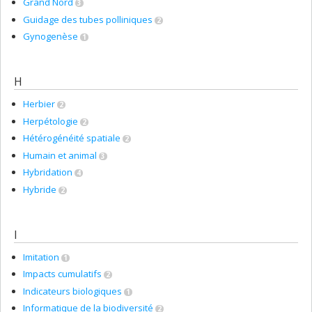
Grand Nord
3
Guidage des tubes polliniques
2
Gynogenèse
1
H
Herbier
2
Herpétologie
2
Hétérogénéité spatiale
2
Humain et animal
3
Hybridation
4
Hybride
2
I
Imitation
1
Impacts cumulatifs
2
Indicateurs biologiques
1
Informatique de la biodiversité
2