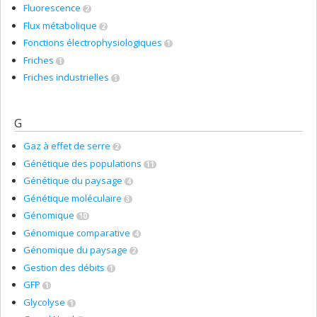
Fluorescence
2
Flux métabolique
2
Fonctions électrophysiologiques
1
Friches
1
Friches industrielles
1
G
Gaz à effet de serre
2
Génétique des populations
11
Génétique du paysage
4
Génétique moléculaire
3
Génomique
10
Génomique comparative
4
Génomique du paysage
2
Gestion des débits
1
GFP
1
Glycolyse
1