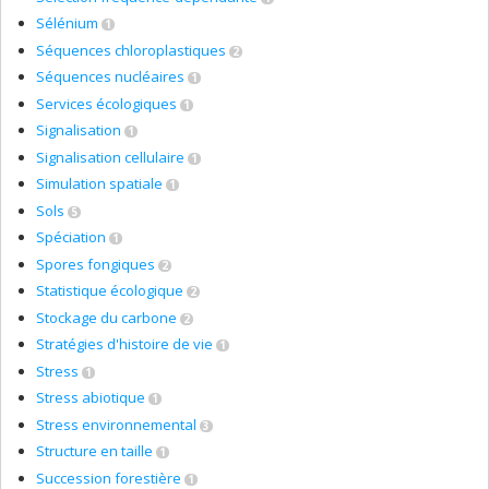
Sélénium
1
Séquences chloroplastiques
2
Séquences nucléaires
1
Services écologiques
1
Signalisation
1
Signalisation cellulaire
1
Simulation spatiale
1
Sols
5
Spéciation
1
Spores fongiques
2
Statistique écologique
2
Stockage du carbone
2
Stratégies d'histoire de vie
1
Stress
1
Stress abiotique
1
Stress environnemental
3
Structure en taille
1
Succession forestière
1