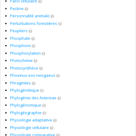
Paroi cellulaire
1
Pectine
1
Personnalité animale
1
Perturbations forestières
3
Peupliers
1
Phosphate
1
Phosphore
3
Phosphorylation
3
Photochimie
1
Photosynthèse
1
Phoxinus eos-neogaeus
1
Phragmites
1
Phylogénétique
8
Phylogénie des Astereae
1
Phylogénomique
3
Phylogéographie
2
Physiologie adaptative
1
Physiologie cellulaire
1
Physiologie comparative
1