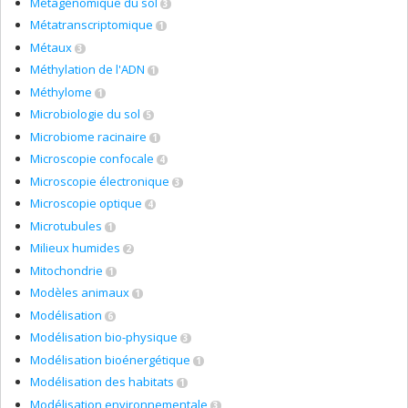
Métagénomique du sol
3
Métatranscriptomique
1
Métaux
3
Méthylation de l'ADN
1
Méthylome
1
Microbiologie du sol
5
Microbiome racinaire
1
Microscopie confocale
4
Microscopie électronique
3
Microscopie optique
4
Microtubules
1
Milieux humides
2
Mitochondrie
1
Modèles animaux
1
Modélisation
6
Modélisation bio-physique
3
Modélisation bioénergétique
1
Modélisation des habitats
1
Modélisation environnementale
3