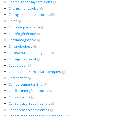
Champignons mycorhiziens
4
Changement global
2
Changements climatiques
10
Chine
1
Choix de partenaire
1
Choréogénétique
1
Chromatographie
1
Chronobiologie
1
Chrosomus eos-neogaeus
1
Codage neuronal
1
Coévolution
3
Communautés zooplanctoniques
1
Compétition
2
Comportement animal
2
Conflits intergénomiques
1
Conservation
5
Conservation des habitats
4
Conservation des plantes
4