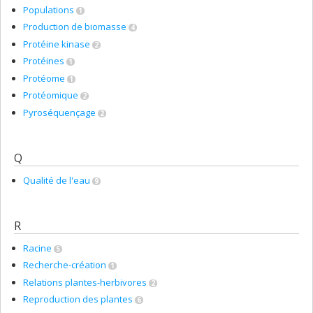
Populations
1
Production de biomasse
4
Protéine kinase
2
Protéines
1
Protéome
1
Protéomique
2
Pyroséquençage
2
Q
Qualité de l'eau
9
R
Racine
5
Recherche-création
1
Relations plantes-herbivores
2
Reproduction des plantes
6