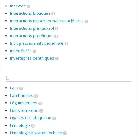
Insectes
4
Interactions biotiques
2
Interactions mitochondriales-nucléaires
2
Interactions plantes-sol
6
Interactions protéiques
1
Introgression mitochondriale
1
Invertébrés
1
Invertébrés benthiques
1
L
Lacs
7
Lanthanides
1
Légumineuses
1
Liens terre-eau
4
Ligases de l'ubiquitine
1
Limnologie
4
Limnologie à grande échelle
1