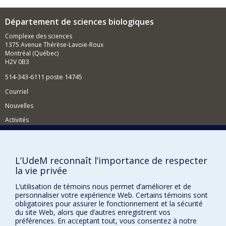
comme la maîtrise des plantes envahissantes ou
l’épuration des eaux usées par l’utilisation de
Département de sciences biologiques
macrophytes à croissance rapide.
Complexe des sciences
1375 Avenue Thérèse-Lavoie-Roux
Montréal (Québec)
H2V 0B3
514-343-6111 poste 14745
Courriel
Nouvelles
Activités
Comment soutenir le Département?
BESOIN D'AIDE?
L’UdeM reconnaît l’importance de respecter
la vie privée
Plan du site
Signaler une erreur
L’utilisation de témoins nous permet d’améliorer et de
personnaliser votre expérience Web. Certains témoins sont
Accessibilité
obligatoires pour assurer le fonctionnement et la sécurité
du site Web, alors que d’autres enregistrent vos
FACULTÉ DES ARTS ET DES SCIENCES
préférences. En acceptant tout, vous consentez à notre