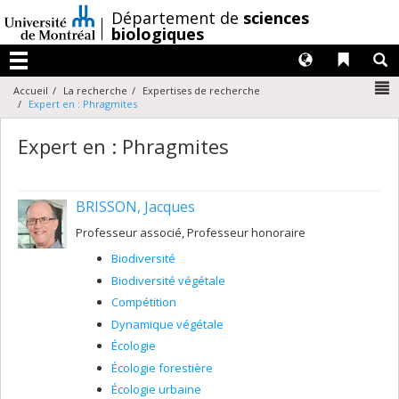
Passer
/
Département de
sciences
au
biologiques
contenu
Langues
Liens 
R
Menu
N
Accueil
La recherche
Expertises de recherche
Expert en : Phragmites
Expert en : Phragmites
BRISSON, Jacques
Professeur associé, Professeur honoraire
Biodiversité
Biodiversité végétale
Compétition
Dynamique végétale
Écologie
Écologie forestière
Écologie urbaine