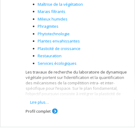
Maîtrise de la végétation
Marais filtrants
Milieux humides
Phragmites
Phytotechnologie
Plantes envahissantes
Plasticité de croissance
Restauration
Services écologiques
Les travaux de recherche du laboratoire de dynamique
végétale portent sur l’identification et la quantification
des mécanismes de la compétition intra- et inter-
spécifique pour l’espace. Sur le plan fondamental,
l’objectif poursuivi consiste à intégrer la plasticité de
croissance chez les végétaux au phénomène de
Lire plus…
compétition entre plantes voisines et d’en évaluer les
conséquences sur la dynamique végétale. L’expertise
Profil complet
acquise par le laboratoire sur la compétition et
l’occupation de l’espace par les plantes est mise à profit
dans le cadre de travaux de nature appliquée visant à
solutionner des problèmes d’ordre environnemental,