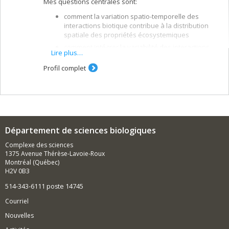
Mes questions centrales sont:
comment la variation spatio-temporelle des
interactions biotique contribue à la distribution
spatiale des propriétés écosystemiques
comment intégrer la variabilité des interactions
Lire plus…
dans les approches de conservation et de
gestion (notamment du risque infectieux)
Profil complet
comment intégrer différents domaines de
l'écologie pour développer des méthodes
numériques permettant de prédire la structure
des interactions entre espèces sachant que les
observations empiriques sont
difficiles/couteuses/rares.
Département de sciences biologiques
Complexe des sciences
1375 Avenue Thérèse-Lavoie-Roux
Montréal (Québec)
H2V 0B3
514-343-6111 poste 14745
Courriel
Nouvelles