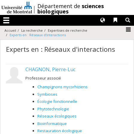
Passer
/
Département de
sciences
au
biologiques
contenu
Langues
Liens 
R
Menu
N
Accueil
La recherche
Expertises de recherche
Experts en : Réseaux d'interactions
Experts en : Réseaux d'interactions
CHAGNON, Pierre-Luc
Professeur associé
Champignons mycorhiziens
Symbioses
Écologie fonctionnelle
Phytotechnologie
Réseaux écologiques
Bioinformatique
Restauration écologique