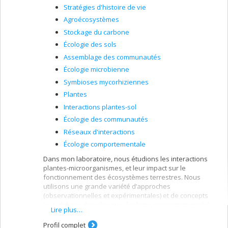
Stratégies d'histoire de vie
Agroécosystèmes
Stockage du carbone
Écologie des sols
Assemblage des communautés
Écologie microbienne
Symbioses mycorhiziennes
Plantes
Interactions plantes-sol
Écologie des communautés
Réseaux d'interactions
Écologie comportementale
Dans mon laboratoire, nous étudions les interactions
plantes-microorganismes, et leur impact sur le
fonctionnement des écosystèmes terrestres. Nous
utilisons une grande variété d’approches
(observationnelles et expérimentales) et de concepts
(e.g., théorie des réseaux, écologie comportementale)
Lire plus…
pour tester des hypothèses fondamentales et
appliquées en écologie végétale et microbienne. Un pan
Profil complet