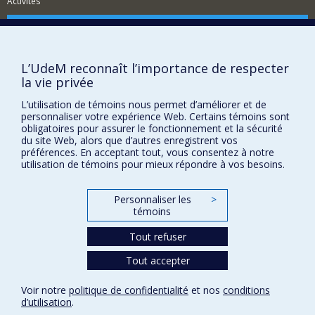
Activités
Comment soutenir le Département?
BESOIN D'AIDE?
L’UdeM reconnaît l’importance de respecter
Plan du site
la vie privée
Signaler une erreur
L’utilisation de témoins nous permet d’améliorer et de
Accessibilité
personnaliser votre expérience Web. Certains témoins sont
obligatoires pour assurer le fonctionnement et la sécurité
FACULTÉ DES ARTS ET DES SCIENCES
du site Web, alors que d’autres enregistrent vos
préférences. En acceptant tout, vous consentez à notre
Nos départements et écoles
utilisation de témoins pour mieux répondre à vos besoins.
Nos centres d'études
Personnaliser les
>
Nos programmes et cours
témoins
Tout refuser
Confidentialité
Tout accepter
Conditions d’utilisation
Paramètres des témoins
Voir notre
politique de confidentialité
et nos
conditions
Université de
Montréal
d’utilisation
.