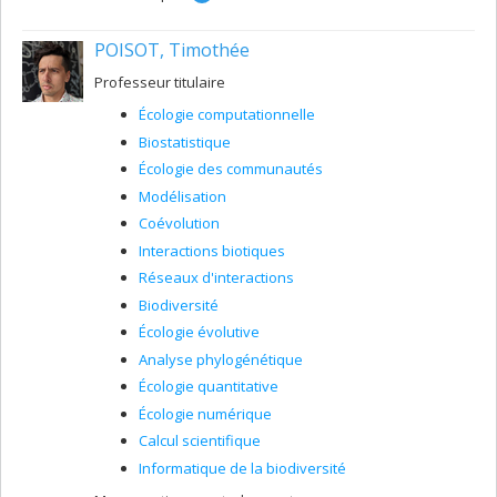
de ma recherche vise plus spécifiquement à mieux
comprendre comment les traits des microorganismes
POISOT, Timothée
peuvent nous aider à mieux prédire leur éventuelle
utilité dans le cadre de diverses phytotechnologies (e.g.,
Professeur titulaire
phytorémédiation de sols pollués, toits verts,
restauration de berges).
Écologie computationnelle
Biostatistique
Écologie des communautés
Modélisation
Coévolution
Interactions biotiques
Réseaux d'interactions
Biodiversité
Écologie évolutive
Analyse phylogénétique
Écologie quantitative
Écologie numérique
Calcul scientifique
Informatique de la biodiversité