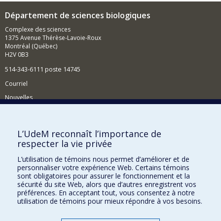
Département de sciences biologiques
Complexe des sciences
1375 Avenue Thérèse-Lavoie-Roux
Montréal (Québec)
H2V 0B3
514-343-6111 poste 14745
Courriel
Nouvelles
Activités
Comment soutenir le Département?
L’UdeM reconnaît l’importance de
respecter la vie privée
BESOIN D'AIDE?
L’utilisation de témoins nous permet d’améliorer et de
Plan du site
personnaliser votre expérience Web. Certains témoins
Signaler une erreur
sont obligatoires pour assurer le fonctionnement et la
sécurité du site Web, alors que d’autres enregistrent vos
Accessibilité
préférences. En acceptant tout, vous consentez à notre
utilisation de témoins pour mieux répondre à vos besoins.
FACULTÉ DES ARTS ET DES SCIENCES