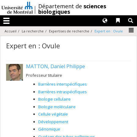
Passer
/
Département de
sciences
au
biologiques
contenu
Langues
Liens 
R
Menu
N
Accueil
La recherche
Expertises de recherche
Expert en : Ovule
Expert en : Ovule
MATTON, Daniel Philippe
Professeur titulaire
Barrières interspécifiques
Barrières intraspécifiques
Biologie cellulaire
Biologie moléculaire
Cellule végétale
Développement
Génomique
Guidage des tubes polliniques