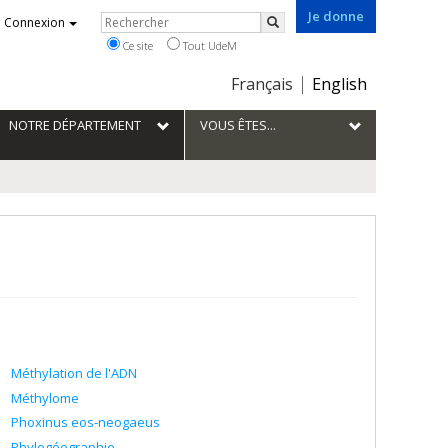
Je donne
Rechercher
Connexion
Rechercher
Ce site
Tout UdeM
Choix
Français
English
de
la
NOTRE DÉPARTEMENT
VOUS ÊTES...
langue
Méthylation de l'ADN
Méthylome
Phoxinus eos-neogaeus
Phylogéographie