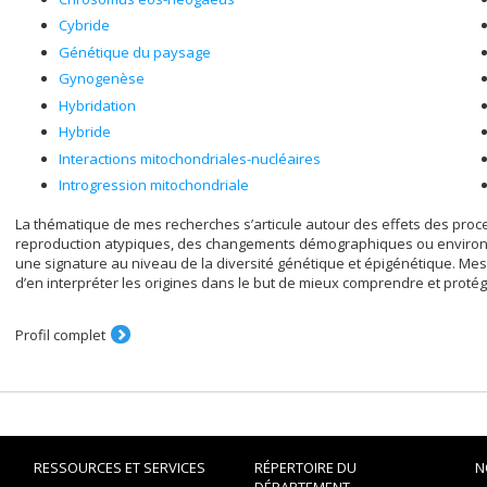
Cybride
Génétique du paysage
Gynogenèse
Hybridation
Hybride
Interactions mitochondriales-nucléaires
Introgression mitochondriale
La thématique de mes recherches s’articule autour des effets des proc
reproduction atypiques, des changements démographiques ou environ
une signature au niveau de la diversité génétique et épigénétique. Mes 
d’en interpréter les origines dans le but de mieux comprendre et protége
Profil complet
RESSOURCES ET SERVICES
RÉPERTOIRE DU
N