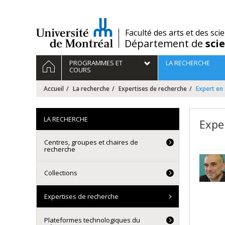
Passer
au
contenu
/
Faculté des arts et des sci
Département de
sci
Navigation
ACCUEIL
PROGRAMMES ET
LA RECHERCHE
principale
COURS
Accueil
La recherche
Expertises de recherche
Expert en
LA RECHERCHE
Expe
Centres, groupes et chaires de
recherche
Collections
Expertises de recherche
Plateformes technologiques du