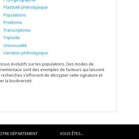
Plasticité phénotypique
Populations
Protéome
Transcriptome
Triploïde
Unisexualité
Variation phénotypique
essus évolutifs sur les populations. Des modes de
nementaux sont des exemples de facteurs qui laissent
recherches s’efforcent de décrypter cette signature et
r la biodiversité.
OTRE DÉPARTEMENT
VOUS ÊTES...