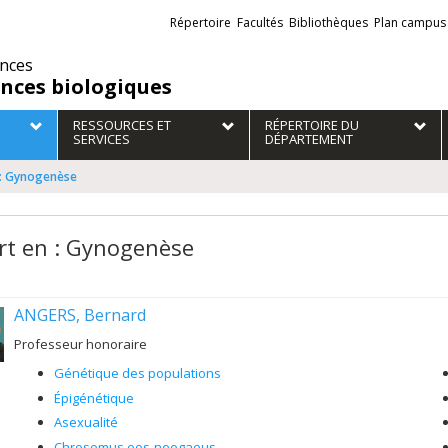
Liens
Répertoire
Facultés
Bibliothèques
Plan campus
externes
ences
ences biologiques
RESSOURCES ET
RÉPERTOIRE DU
SERVICES
DÉPARTEMENT
 : Gynogenèse
rt en : Gynogenèse
ANGERS, Bernard
Professeur honoraire
Génétique des populations
Épigénétique
Asexualité
Chrosomus eos-neogaeus