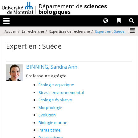
Passer
/
Département de
sciences
au
biologiques
contenu
Langues
Liens 
R
Menu
N
Accueil
La recherche
Expertises de recherche
Expert en : Suède
Expert en : Suède
BINNING, Sandra Ann
Professeure agrégée
Écologie aquatique
Stress environnemental
Écologie évolutive
Morphologie
Évolution
Biologie marine
Parasitisme
Parasistisme