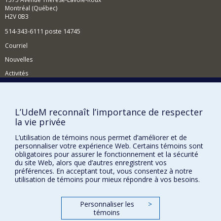
Montréal (Québec)
H2V 0B3
514-343-6111 poste 14745
Courriel
Nouvelles
Activités
Comment soutenir le Département?
BESOIN D'AIDE?
L’UdeM reconnaît l’importance de respecter
la vie privée
Plan du site
Signaler une erreur
L’utilisation de témoins nous permet d’améliorer et de
personnaliser votre expérience Web. Certains témoins sont
Accessibilité
obligatoires pour assurer le fonctionnement et la sécurité
du site Web, alors que d’autres enregistrent vos
FACULTÉ DES ARTS ET DES SCIENCES
préférences. En acceptant tout, vous consentez à notre
utilisation de témoins pour mieux répondre à vos besoins.
Nos départements et écoles
Nos centres d'études
Personnaliser les
>
témoins
Nos programmes et cours