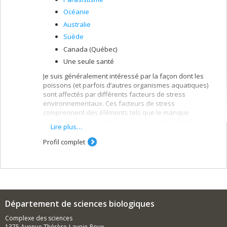
Océanie
Australie
Suède
Canada (Québec)
Une seule santé
Je suis généralement intéressé par la façon dont les
poissons (et parfois d’autres organismes aquatiques)
sont affectés par différents facteurs de stress
environnementaux. Ces facteurs de stress
comprennent des éléments tels que le manque
d'oxygène, les parasites, les vagues et le débit d'eau
Lire plus…
fluctuant, la salinité élevée, etc. Je suis particulièrement
intéressé par la variation au sein des espèces
Profil complet
(différences intraspécifiques) le long des gradients
environnementaux naturels.
Département de sciences biologiques
Complexe des sciences
1375 Avenue Thérèse-Lavoie-Roux