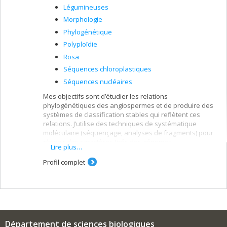
Légumineuses
Morphologie
Phylogénétique
Polyploïdie
Rosa
Séquences chloroplastiques
Séquences nucléaires
Mes objectifs sont d’étudier les relations
phylogénétiques des angiospermes et de produire des
systèmes de classification stables qui reflètent ces
relations. J’utilise des techniques de systématique
moléculaire (séquençage, analyses de fragments) pour
obtenir des caractères tirés des génomes
Lire plus…
chloroplastique et nucléaire, tout en les intégrant à des
données morphologiques.
Profil complet
Champs d'expertise
Systématique moléculaire des Légumineuses et
du genre Rosa
Évolution des systèmes de reproduction, de la
pollinisation, de la polyploïdie et de l’hybridation
Département de sciences biologiques