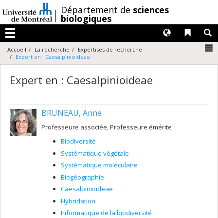
Passer
/
Département de
sciences
au
biologiques
contenu
Langues
Liens 
R
Menu
N
Accueil
La recherche
Expertises de recherche
Expert en : Caesalpinioideae
Expert en : Caesalpinioideae
BRUNEAU, Anne
Professeure associée, Professeure émérite
Biodiversité
Systématique végétale
Systématique moléculaire
Biogéographie
Caesalpinioideae
Hybridation
Informatique de la biodiversité