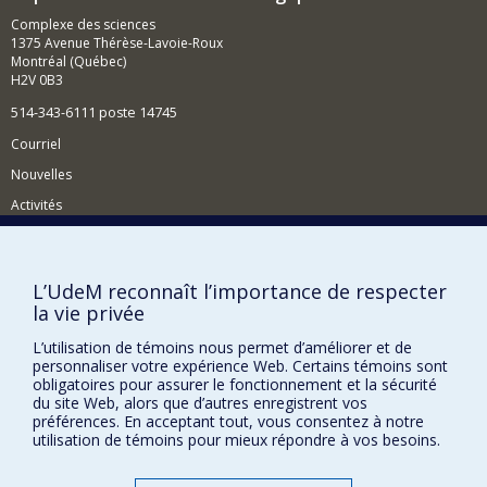
chez les plantes à fleurs
Complexe des sciences
1375 Avenue Thérèse-Lavoie-Roux
Montréal (Québec)
H2V 0B3
514-343-6111 poste 14745
Courriel
Nouvelles
Activités
Comment soutenir le Département?
BESOIN D'AIDE?
L’UdeM reconnaît l’importance de respecter
la vie privée
Plan du site
Signaler une erreur
L’utilisation de témoins nous permet d’améliorer et de
personnaliser votre expérience Web. Certains témoins sont
Accessibilité
obligatoires pour assurer le fonctionnement et la sécurité
du site Web, alors que d’autres enregistrent vos
FACULTÉ DES ARTS ET DES SCIENCES
préférences. En acceptant tout, vous consentez à notre
utilisation de témoins pour mieux répondre à vos besoins.
Nos départements et écoles
Nos centres d'études