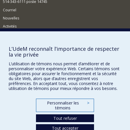
514-343-6111 poste 14745
Courriel
Nouvelles
Activités
Comment soutenir le Département?
BESOIN D'AIDE?
L’UdeM reconnaît l’importance de respecter
la vie privée
Plan du site
Signaler une erreur
L’utilisation de témoins nous permet d’améliorer et de
personnaliser votre expérience Web. Certains témoins sont
Accessibilité
obligatoires pour assurer le fonctionnement et la sécurité
du site Web, alors que d’autres enregistrent vos
FACULTÉ DES ARTS ET DES SCIENCES
préférences. En acceptant tout, vous consentez à notre
utilisation de témoins pour mieux répondre à vos besoins.
Nos départements et écoles
Nos centres d'études
Personnaliser les
>
témoins
Nos programmes et cours
Tout refuser
Confidentialité
Tout accepter