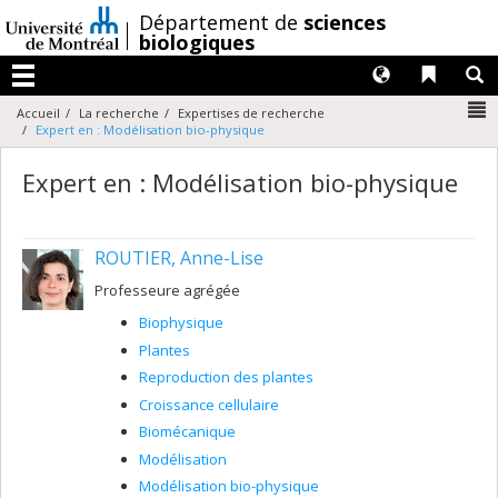
Passer
/
Département de
sciences
au
biologiques
contenu
Langues
Liens 
R
Menu
N
Accueil
La recherche
Expertises de recherche
Expert en : Modélisation bio-physique
Expert en : Modélisation bio-physique
ROUTIER, Anne-Lise
Professeure agrégée
Biophysique
Plantes
Reproduction des plantes
Croissance cellulaire
Biomécanique
Modélisation
Modélisation bio-physique