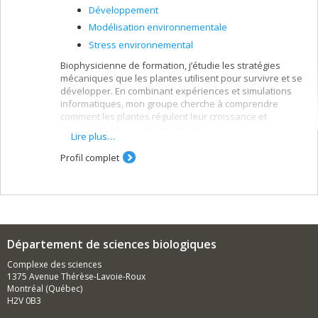
Développement
Modélisation environnementale
Stress environnemental
Biophysicienne de formation, j’étudie les stratégies
mécaniques que les plantes utilisent pour survivre et se
développer. En combinant expériences et simulations
informatiques, mon groupe cherche à comprendre
comment les plantes régulent leur croissance et
réagissent à leur environnement.
Lire plus…
Profil complet
Département de sciences biologiques
Complexe des sciences
1375 Avenue Thérèse-Lavoie-Roux
Montréal (Québec)
H2V 0B3