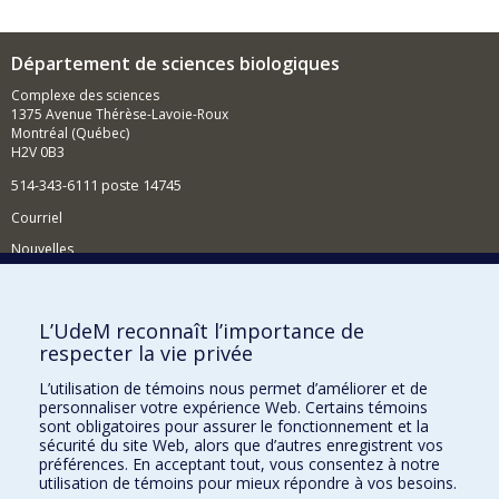
Département de sciences biologiques
Complexe des sciences
1375 Avenue Thérèse-Lavoie-Roux
Montréal (Québec)
H2V 0B3
514-343-6111 poste 14745
Courriel
Nouvelles
Activités
Comment soutenir le Département?
L’UdeM reconnaît l’importance de
respecter la vie privée
BESOIN D'AIDE?
L’utilisation de témoins nous permet d’améliorer et de
Plan du site
personnaliser votre expérience Web. Certains témoins
Signaler une erreur
sont obligatoires pour assurer le fonctionnement et la
sécurité du site Web, alors que d’autres enregistrent vos
Accessibilité
préférences. En acceptant tout, vous consentez à notre
utilisation de témoins pour mieux répondre à vos besoins.
FACULTÉ DES ARTS ET DES SCIENCES