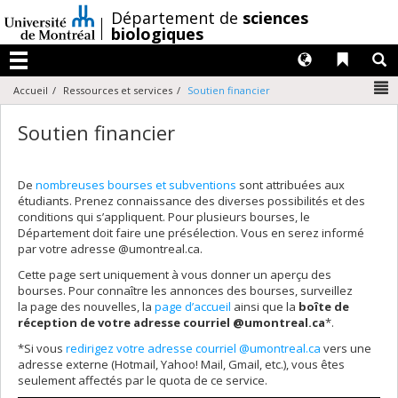
Passer
/
Département de
sciences
au
biologiques
contenu
Langues
Liens 
R
Menu
N
Accueil
Ressources et services
Soutien financier
Soutien financier
De
nombreuses bourses et subventions
sont attribuées aux
étudiants. Prenez connaissance des diverses possibilités et des
conditions qui s’appliquent. Pour plusieurs bourses, le
Département doit faire une présélection. Vous en serez informé
par votre adresse @umontreal.ca.
Cette page sert uniquement à vous donner un aperçu des
bourses. Pour connaître les annonces des bourses, surveillez
la page des nouvelles, la
page d’accueil
ainsi que la
boîte de
réception de votre adresse courriel @umontreal.ca
*.
*Si vous
redirigez votre adresse courriel @umontreal.ca
vers une
adresse externe (Hotmail, Yahoo! Mail, Gmail, etc.), vous êtes
seulement affectés par le quota de ce service.