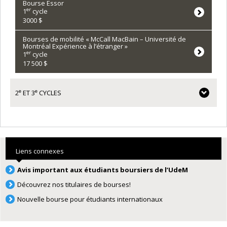
Bourse Essor
er
1
cycle
3000 $
Bourses de mobilité « McCall MacBain – Université de
Montréal Expérience à l’étranger »
er
1
cycle
17 500 $
e
e
2
ET 3
CYCLES
Liens connexes
Avis important aux étudiants boursiers de l’UdeM
Découvrez nos titulaires de bourses!
Nouvelle bourse pour étudiants internationaux