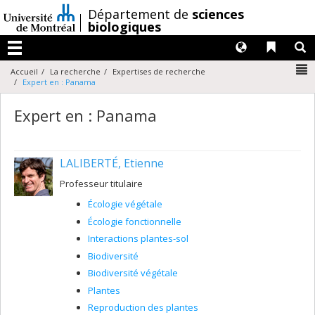
Passer
/
Département de
sciences
au
biologiques
contenu
Langues
Liens 
R
Menu
N
Accueil
La recherche
Expertises de recherche
Expert en : Panama
Expert en : Panama
LALIBERTÉ, Etienne
Professeur titulaire
Écologie végétale
Écologie fonctionnelle
Interactions plantes-sol
Biodiversité
Biodiversité végétale
Plantes
Reproduction des plantes