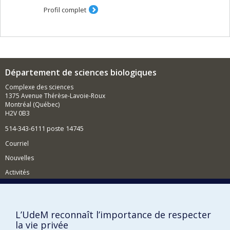
la composition et diversité des communautés
Profil complet
végétales
la spectranomique
la télédétection et cartographie de la biodiversité
végétale
La recherche permet d'améliorer la gestion des
Département de sciences biologiques
écosystèmes naturels.
Complexe des sciences
1375 Avenue Thérèse-Lavoie-Roux
Montréal (Québec)
H2V 0B3
514-343-6111 poste 14745
Courriel
Nouvelles
Activités
Comment soutenir le Département?
BESOIN D'AIDE?
L’UdeM reconnaît l’importance de respecter
Plan du site
la vie privée