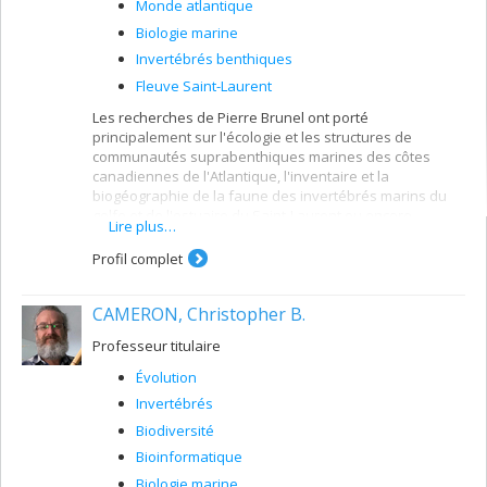
Monde atlantique
Biologie marine
Invertébrés benthiques
Fleuve Saint-Laurent
Les recherches de Pierre Brunel ont porté
principalement sur l'écologie et les structures de
communautés suprabenthiques marines des côtes
canadiennes de l'Atlantique, l'inventaire et la
biogéographie de la faune des invertébrés marins du
golfe et de l'estuaire du Saint-Laurent ou encore
Lire plus…
l'alimentation et les migrations de la Morue de Gaspé. Il
est l'auteur de nombreuses publications tels que des
Profil complet
articles mais aussi des monographies sur ces sujets.
CAMERON, Christopher B.
Professeur titulaire
Évolution
Invertébrés
Biodiversité
Bioinformatique
Biologie marine