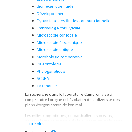
Biomécanique fluide
Développement
Dynamique des fluides computationnelle
Embryologie chirurgicale
Microscopie confocale
Microscopie électronique
Microscopie optique
Morphologie comparative
Paléontologie
Phylogénétique
SCUBA
Taxonomie
La recherche dans le laboratoire Cameron vise à
comprendre l'origine et l'évolution de la diversité des
plans d’organisation de l'animal.
Les milieux aquatiques, en particulier les océans,
abritent la majeure partie de la diversité animale dans
Lire plus…
le monde. En effet, on y retrouve nulle part ailleurs
autant d'organismes diversifiés chez les invertébrés.