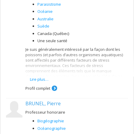
Parasistisme
Océanie
Australie
Suède
Canada (Québec)
Une seule santé
Je suis généralement intéressé par la façon dont les
poissons (et parfois d’autres organismes aquatiques)
sont affectés par différents facteurs de stress
environnementaux. Ces facteurs de stress
comprennent des éléments tels que le manque
d'oxygène, les parasites, les vagues et le débit d'eau
Lire plus…
fluctuant, la salinité élevée, etc. Je suis particulièrement
intéressé par la variation au sein des espèces
Profil complet
(différences intraspécifiques) le long des gradients
environnementaux naturels.
BRUNEL, Pierre
Professeur honoraire
Biogéographie
Océanographie