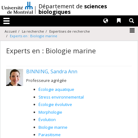
Passer
/
Département de
sciences
au
biologiques
contenu
Langues
Liens 
R
Menu
N
Accueil
La recherche
Expertises de recherche
Experts en : Biologie marine
Experts en : Biologie marine
BINNING, Sandra Ann
Professeure agrégée
Écologie aquatique
Stress environnemental
Écologie évolutive
Morphologie
Évolution
Biologie marine
Parasitisme