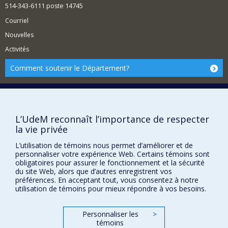
514-343-6111 poste 14745
Courriel
Nouvelles
Activités
Comment soutenir le Département?
BESOIN D'AIDE?
Plan du site
Signaler une erreur
L’UdeM reconnaît l’importance de respecter
la vie privée
Accessibilité
L’utilisation de témoins nous permet d’améliorer et de
FACULTÉ DES ARTS ET DES SCIENCES
personnaliser votre expérience Web. Certains témoins sont
obligatoires pour assurer le fonctionnement et la sécurité
Nos départements et écoles
du site Web, alors que d’autres enregistrent vos
préférences. En acceptant tout, vous consentez à notre
Nos centres d'études
utilisation de témoins pour mieux répondre à vos besoins.
Nos programmes et cours
Personnaliser les
>
témoins
Confidentialité