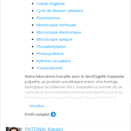
Cellule végétale
Cycle de division cellulaire
Fluorescence
Microscopie confocale
Microscopie électronique
Microscopie optique
Phosphorylation
Photosynthèse
Rythmes circadiens
Transcriptome
Notre laboratoire travaille avec le dinoflagellé
Gonyaulax
polyedra
, un protiste unicellulaire marin. Une horloge
biologique circadienne chez
Gonyaulax
lui permet de se
spécialiser pour la photosynthèse pendant le jour et la
bioluminescence pendant la nuit. Nous cherchons à
expliquer les bases moléculaires de ces rythmes
Lire plus…
circadiens au niveau de la biochimie et de la régulation
de l’expression génique. Nous sommes également
Profil complet
intéressé à comprendre la contrôle circadien du cycle
cellulaire chez cette espèce.
PATONAI, Katalin