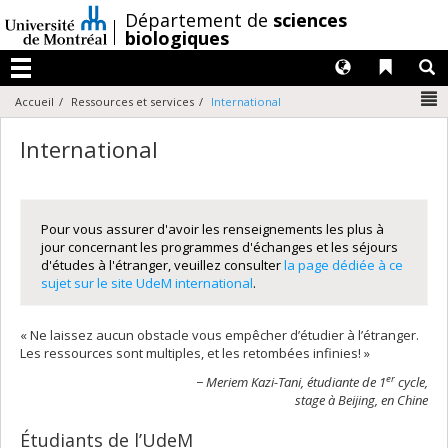
Passer
/
Département de
sciences
au
biologiques
contenu
Langues
Liens 
R
Menu
N
Accueil
Ressources et services
International
International
Pour vous assurer d'avoir les renseignements les plus à
jour concernant les programmes d'échanges et les séjours
d'études à l'étranger, veuillez consulter
la page dédiée à ce
sujet sur le site UdeM international
.
« Ne laissez aucun obstacle vous empêcher d’étudier à l’étranger.
Les ressources sont multiples, et les retombées infinies! »
er
− Meriem Kazi-Tani, étudiante de 1
cycle,
stage à Beijing, en Chine
Étudiants de l’UdeM