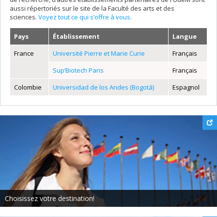
aussi répertoriés sur le site de la Faculté des arts et des
sciences.
Voyez tout ce qui s’offre à vous.
Pays
Établissement
Langue
France
Université Pierre et Marie Curie
Français
Sup’Biotech Paris
Français
Colombie
Universidad de los Andes (Bogotá)
Espagnol
Choisissez votre destination!