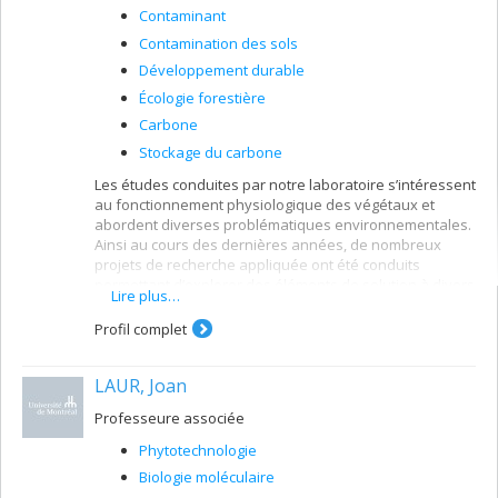
Contaminant
Contamination des sols
Développement durable
Écologie forestière
Carbone
Stockage du carbone
Les études conduites par notre laboratoire s’intéressent
au fonctionnement physiologique des végétaux et
abordent diverses problématiques environnementales.
Ainsi au cours des dernières années, de nombreux
projets de recherche appliquée ont été conduits
permettant d’explorer des éléments de solution à divers
Lire plus…
problèmes environnementaux mais favorisant
également une meilleure compréhension du
Profil complet
fonctionnement des plantes.
L’assimilation des éléments nutritifs, de contaminants
LAUR, Joan
ou des éléments traces constituent des thématiques qui
reviennent souvent dans les problématiques abordées.
Professeure associée
Parfois il s’agit d’étudier les impacts d’apports de
Phytotechnologie
fertilisants organiques sous diverses formes (boues,
lisiers, etc.) sur les plantes et l’environnement, parfois
Biologie moléculaire
on s’intéressera davantage à la présence de métaux