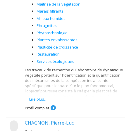
Maîtrise de la végétation
Marais filtrants
Milieux humides
Phragmites
Phytotechnologie
Plantes envahissantes
Plasticité de croissance
Restauration
Services écologiques
Les travaux de recherche du laboratoire de dynamique
végétale portent sur l’identification et la quantification
des mécanismes de la compétition intra- et inter-
spécifique pour l’espace. Sur le plan fondamental,
l’objectif poursuivi consiste à intégrer la plasticité de
croissance chez les végétaux au phénomène de
Lire plus…
compétition entre plantes voisines et d’en évaluer les
conséquences sur la dynamique végétale. L’expertise
Profil complet
acquise par le laboratoire sur la compétition et
l’occupation de l’espace par les plantes est mise à profit
CHAGNON, Pierre-Luc
dans le cadre de travaux de nature appliquée visant à
solutionner des problèmes d’ordre environnemental,