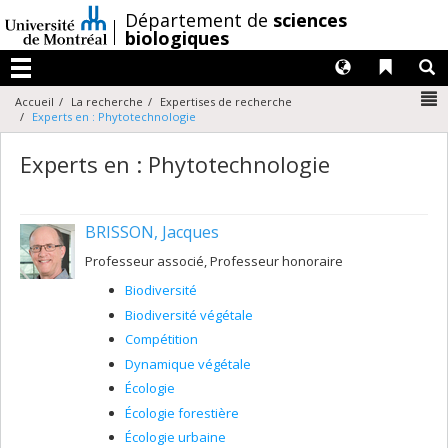
Passer
/
Département de
sciences
au
biologiques
contenu
Langues
Liens 
R
Menu
N
Accueil
La recherche
Expertises de recherche
Experts en : Phytotechnologie
Experts en : Phytotechnologie
BRISSON, Jacques
Professeur associé, Professeur honoraire
Biodiversité
Biodiversité végétale
Compétition
Dynamique végétale
Écologie
Écologie forestière
Écologie urbaine