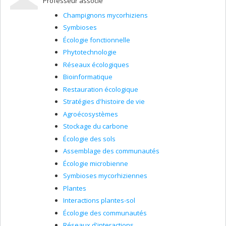
Professeur associé
comme la maîtrise des plantes envahissantes ou
l’épuration des eaux usées par l’utilisation de
Champignons mycorhiziens
macrophytes à croissance rapide.
Symbioses
Écologie fonctionnelle
Phytotechnologie
Réseaux écologiques
Bioinformatique
Restauration écologique
Stratégies d'histoire de vie
Agroécosystèmes
Stockage du carbone
Écologie des sols
Assemblage des communautés
Écologie microbienne
Symbioses mycorhiziennes
Plantes
Interactions plantes-sol
Écologie des communautés
Réseaux d'interactions