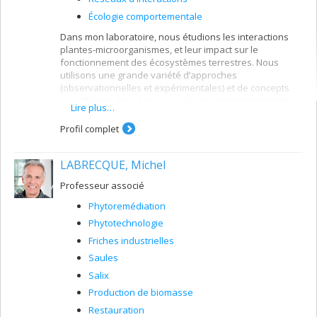
Écologie comportementale
Dans mon laboratoire, nous étudions les interactions
plantes-microorganismes, et leur impact sur le
fonctionnement des écosystèmes terrestres. Nous
utilisons une grande variété d’approches
(observationnelles et expérimentales) et de concepts
(e.g., théorie des réseaux, écologie comportementale)
Lire plus…
pour tester des hypothèses fondamentales et
appliquées en écologie végétale et microbienne. Un pan
Profil complet
de ma recherche vise plus spécifiquement à mieux
comprendre comment les traits des microorganismes
LABRECQUE, Michel
peuvent nous aider à mieux prédire leur éventuelle
utilité dans le cadre de diverses phytotechnologies (e.g.,
Professeur associé
phytorémédiation de sols pollués, toits verts,
restauration de berges).
Phytoremédiation
Phytotechnologie
Friches industrielles
Saules
Salix
Production de biomasse
Restauration