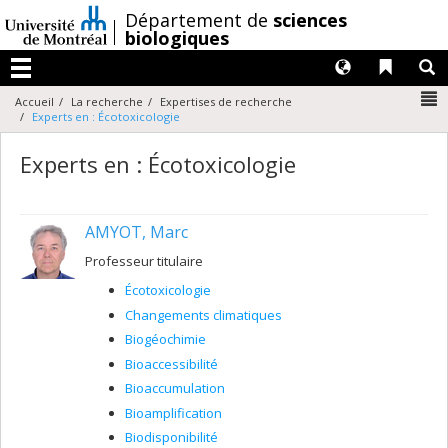
Passer
/
Département de
sciences
au
biologiques
contenu
Langues
Liens 
R
Menu
N
Accueil
La recherche
Expertises de recherche
Experts en : Écotoxicologie
Experts en : Écotoxicologie
AMYOT, Marc
Professeur titulaire
Écotoxicologie
Changements climatiques
Biogéochimie
Bioaccessibilité
Bioaccumulation
Bioamplification
Biodisponibilité