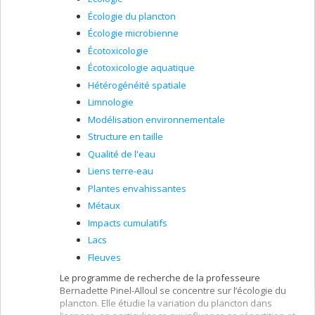
Thibault Dewitte, étudiant à la maîtrise (direction;
Écologie du plancton
codirection: Nolwenn Noisel, ESPUM)
Écologie microbienne
Marie Lefranc, étudiante au doctorat (codirection;
Écotoxicologie
directeur: Maikel Rosabal, UQAM)
Écotoxicologie aquatique
Linsey Mouatcho, étudiante au doctorat
Hétérogénéité spatiale
(codirection; directrice: Isabelle Lavoie, INRS)
Limnologie
Luana Hainzenreder Bauer, étudiante au
doctorat (codirection; directeur: Maikel Rosabal,
Modélisation environnementale
UQAM)
Structure en taille
Alice Carle, étudiante au doctorat
Qualité de l'eau
(codirection; directeur: Maikel Rosabal, UQAM)
Liens terre-eau
Antonin Landa, étudiant au doctorat
Plantes envahissantes
(codirection; directeur: Maikel Rosabal, UQAM)
Métaux
Hyunmo Koo, étudiant à la maîtrise (codirection;
directrice: Sandra Binning, UdeM)
Impacts cumulatifs
Chrystelle Lessard, étudiante à la maîtrise
Lacs
(codirection; directeur: Kevin Wilkinson, chimie,
Fleuves
UdeM)
Le programme de recherche de la professeure
Sophie Ballandras, étudiante à la maîtrise
Bernadette Pinel-Alloul se concentre sur l’écologie du
(codirection; directeur: Jean-François Lapierre,
plancton. Elle étudie la variation du plancton dans
UdeM)