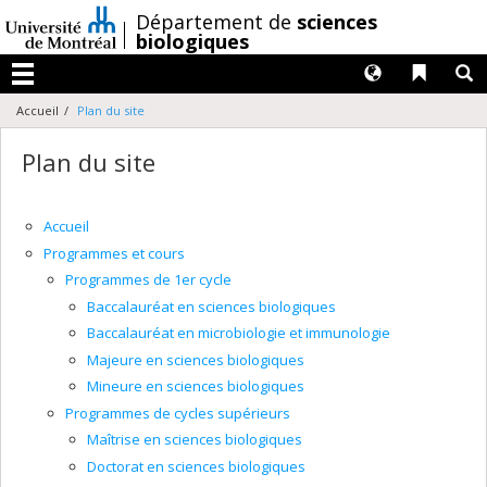
Passer
/
Département de
sciences
au
biologiques
contenu
Langues
Liens 
R
Menu
Accueil
Plan du site
Plan du site
Accueil
Programmes et cours
Programmes de 1er cycle
Baccalauréat en sciences biologiques
Baccalauréat en microbiologie et immunologie
Majeure en sciences biologiques
Mineure en sciences biologiques
Programmes de cycles supérieurs
Maîtrise en sciences biologiques
Doctorat en sciences biologiques