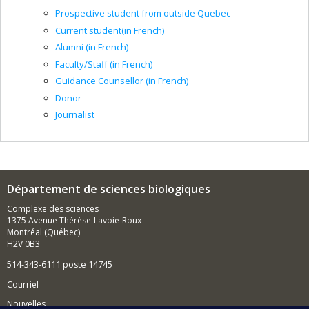
Prospective student from outside Quebec
Current student(in French)
Alumni (in French)
Faculty/Staff (in French)
Guidance Counsellor (in French)
Donor
Journalist
Département de sciences biologiques
Complexe des sciences
1375 Avenue Thérèse-Lavoie-Roux
Montréal (Québec)
H2V 0B3
514-343-6111 poste 14745
Courriel
Nouvelles