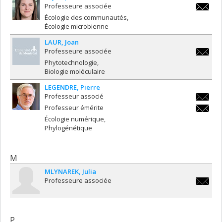
Professeure associée
geneviev
Écologie des communautés
Écologie microbienne
LAUR
Joan
Professeure associée
joan.lau
Phytotechnologie
Biologie moléculaire
LEGENDRE
Pierre
Professeur associé
pierre.l
Professeur émérite
pierre.l
Écologie numérique
Phylogénétique
M
MLYNAREK
Julia
Professeure associée
julia.ml
P