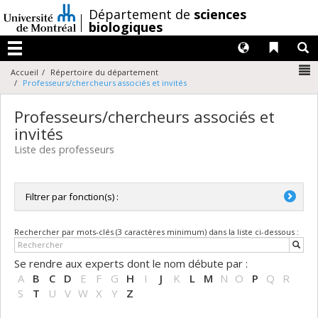
Passer
/
Département de
sciences
au
biologiques
contenu
Langues
Liens 
R
Menu
N
Accueil
Répertoire du département
Professeurs/chercheurs associés et invités
Professeurs/chercheurs associés et
invités
Liste des professeurs
Filtrer par fonction(s) :
Toutes les fonctions
Rechercher par mots-clés (3 caractères minimum) dans la liste ci-dessous :
Chercheuse invitée / Chercheur invité
Professeure associée / Professeur associé
Se rendre aux experts dont le nom débute par :
Professeure honoraire / Professeur honoraire
A
B
C
D
E
F
G
H
I
J
K
L
M
N
O
P
Q
R
Professeure émérite / Professeur émérite
S
T
U
V
W
X
Y
Z