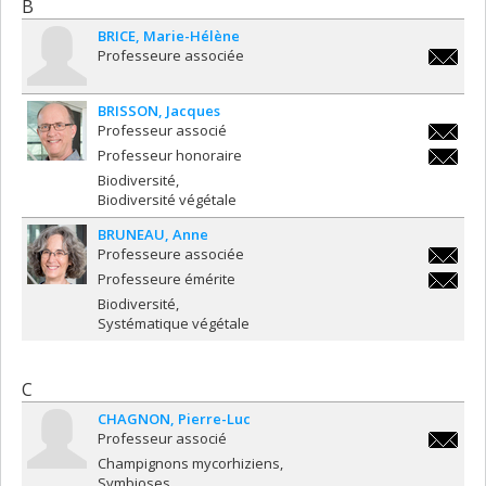
B
BRICE
Marie-Hélène
Professeure associée
marie-
helene.
BRISSON
Jacques
Professeur associé
jacques
Professeur honoraire
jacques
Biodiversité
Biodiversité végétale
BRUNEAU
Anne
Professeure associée
anne.br
Professeure émérite
anne.br
Biodiversité
Systématique végétale
C
CHAGNON
Pierre-Luc
Professeur associé
pierre-
Champignons mycorhiziens
luc.cha
Symbioses