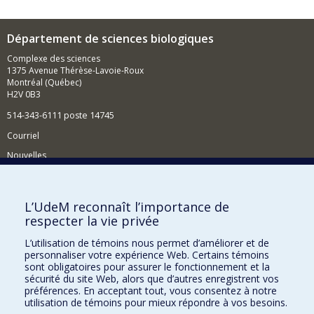
Département de sciences biologiques
Complexe des sciences
1375 Avenue Thérèse-Lavoie-Roux
Montréal (Québec)
H2V 0B3
514-343-6111 poste 14745
Courriel
Nouvelles
Activités
Comment soutenir le Département?
L’UdeM reconnaît l’importance de
respecter la vie privée
BESOIN D'AIDE?
L’utilisation de témoins nous permet d’améliorer et de
Plan du site
personnaliser votre expérience Web. Certains témoins
Signaler une erreur
sont obligatoires pour assurer le fonctionnement et la
sécurité du site Web, alors que d’autres enregistrent vos
Accessibilité
préférences. En acceptant tout, vous consentez à notre
utilisation de témoins pour mieux répondre à vos besoins.
FACULTÉ DES ARTS ET DES SCIENCES