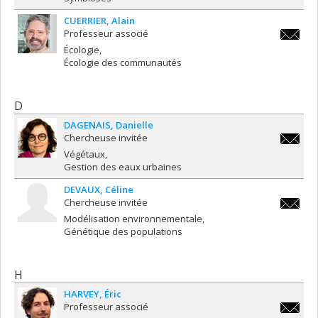
CUERRIER
Alain
Professeur associé
alain.cu
Écologie
Écologie des communautés
D
DAGENAIS
Danielle
Chercheuse invitée
daniell
Végétaux
Gestion des eaux urbaines
DEVAUX
Céline
Chercheuse invitée
celine.d
Modélisation environnementale
Génétique des populations
H
HARVEY
Éric
Professeur associé