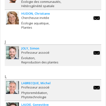
eric.har
Écologie des communautés
Hétérogénéité spatiale
HUDON
Christiane
Chercheuse invitée
christi
Écologie aquatique
Plantes
J
JOLY
Simon
Professeur associé
simon.jo
Évolution
Reproduction des plantes
L
LABRECQUE
Michel
Professeur associé
michel.
Phytoremédiation
Phytotechnologie
LAJOIE
Geneviève