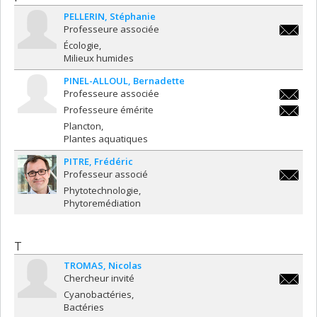
PELLERIN
Stéphanie
Professeure associée
stephani
Écologie
Milieux humides
PINEL-ALLOUL
Bernadette
Professeure associée
bernadet
Professeure émérite
alloul@u
bernadet
Plancton
alloul@u
Plantes aquatiques
PITRE
Frédéric
Professeur associé
frederic
Phytotechnologie
Phytoremédiation
T
TROMAS
Nicolas
Chercheur invité
nicolas
Cyanobactéries
Bactéries