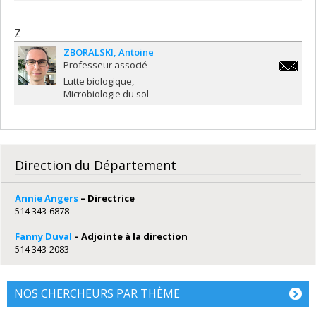
Z
ZBORALSKI
Antoine
Professeur associé
antoine.
Lutte biologique
Microbiologie du sol
Direction du Département
Annie Angers
– Directrice
514 343-6878
Fanny Duval
– Adjointe à la direction
514 343-2083
NOS CHERCHEURS PAR THÈME