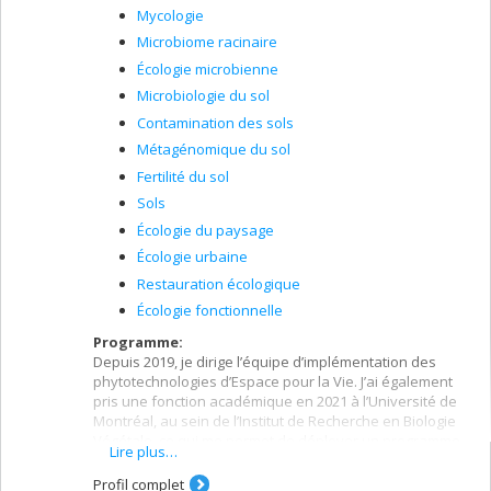
Mycologie
Microbiome racinaire
Écologie microbienne
Microbiologie du sol
Contamination des sols
Métagénomique du sol
Fertilité du sol
Sols
Écologie du paysage
Écologie urbaine
Restauration écologique
Écologie fonctionnelle
Programme:
Depuis 2019, je dirige l’équipe d’implémentation des
phytotechnologies d’Espace pour la Vie. J’ai également
pris une fonction académique en 2021 à l’Université de
Montréal, au sein de l’Institut de Recherche en Biologie
Végétale, ce qui me permet de déployer un programme
Lire plus…
transdisciplinaire de recherches appliquées ouvert vers
la société et solidement ancré dans un cadre
Profil complet