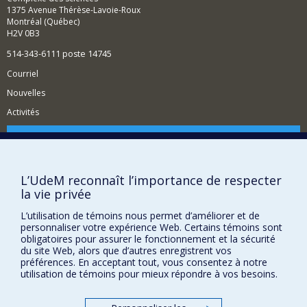
transdisciplinaire qui relie biologie fondamentale,
espèces fongiques, bactériennes et végétales.
1375 Avenue Thérèse-Lavoie-Roux
applications écotechnologiques et dialogue avec la
Montréal (Québec)
société.
H2V 0B3
Mots-clés des spécialisations de recherche:
514-343-6111 poste 14745
molecular plant physiology, plant–microbiome
Courriel
interactions, phytoremediation, nature-based solutions,
agrobiodiversity, agroecology, urban agriculture, waste
Nouvelles
valorization, savoir-faire, transition écologique,
Activités
transdisciplinary research, slow-tech
Comment soutenir le Département?
BESOIN D'AIDE?
L’UdeM reconnaît l’importance de respecter
Plan du site
la vie privée
Signaler une erreur
L’utilisation de témoins nous permet d’améliorer et de
Accessibilité
personnaliser votre expérience Web. Certains témoins sont
obligatoires pour assurer le fonctionnement et la sécurité
FACULTÉ DES ARTS ET DES SCIENCES
du site Web, alors que d’autres enregistrent vos
préférences. En acceptant tout, vous consentez à notre
Nos départements et écoles
utilisation de témoins pour mieux répondre à vos besoins.
Nos centres d'études
Nos programmes et cours