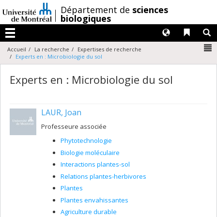
Passer
/
Département de
sciences
au
biologiques
contenu
Langues
Liens 
R
Menu
N
Accueil
La recherche
Expertises de recherche
Experts en : Microbiologie du sol
Experts en : Microbiologie du sol
LAUR, Joan
Professeure associée
Phytotechnologie
Biologie moléculaire
Interactions plantes-sol
Relations plantes-herbivores
Plantes
Plantes envahissantes
Agriculture durable