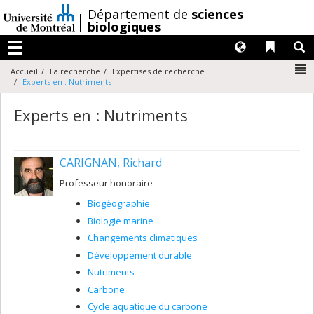
Passer
/
Département de
sciences
au
biologiques
contenu
Langues
Liens 
R
Menu
N
Accueil
La recherche
Expertises de recherche
Experts en : Nutriments
Experts en : Nutriments
CARIGNAN, Richard
Professeur honoraire
Biogéographie
Biologie marine
Changements climatiques
Développement durable
Nutriments
Carbone
Cycle aquatique du carbone