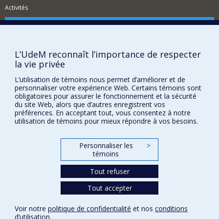
Activités
Comment soutenir le Département?
BESOIN D'AIDE?
L’UdeM reconnaît l’importance de respecter
Plan du site
la vie privée
Signaler une erreur
L’utilisation de témoins nous permet d’améliorer et de
Accessibilité
personnaliser votre expérience Web. Certains témoins sont
obligatoires pour assurer le fonctionnement et la sécurité
FACULTÉ DES ARTS ET DES SCIENCES
du site Web, alors que d’autres enregistrent vos
préférences. En acceptant tout, vous consentez à notre
Nos départements et écoles
utilisation de témoins pour mieux répondre à vos besoins.
Nos centres d'études
Personnaliser les
>
Nos programmes et cours
témoins
Tout refuser
Confidentialité
Tout accepter
Conditions d’utilisation
Paramètres des témoins
Voir notre
politique de confidentialité
et nos
conditions
Université de
Montréal
d’utilisation
.