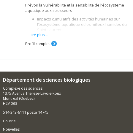
Prévoir la vulnérabilité et la sensibilité de l'écosystème
aquatique aux stresseurs
Impacts cumulatifs des activités humaines sur
l’écosystème aquatique et les milieux humides du
Saint-Laurent
Lire plus…
Contrôle environnemental des cyanobactéries en
rivières
Profil complet
Effets des variations climatiques et des
conditions de niveau d’eau sur la productivité et
la diversité des plantes aquatiques
Vulnérabilité des communautés littorales aux
plantes envahissantes
Département de sciences biologiques
Eutrophisation de l’écosystème aquatique
Complexe des sciences
1375 Avenue Thérèse-Lavoie-Roux
Montréal (Québec)
H2V 0B3
514-343-6111 poste 14745
Courriel
Nouvelles