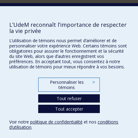
Thibault Dewitte, étudiant à la maîtrise (direction;
codirection: Nolwenn Noisel, ESPUM)
Comment soutenir le Département?
Marie Lefranc, étudiante au doctorat (codirection;
directeur: Maikel Rosabal, UQAM)
BESOIN D'AIDE?
L’UdeM reconnaît l’importance de respecter
Linsey Mouatcho, étudiante au doctorat
Plan du site
la vie privée
(codirection; directrice: Isabelle Lavoie, INRS)
Signaler une erreur
L’utilisation de témoins nous permet d’améliorer et de
Luana Hainzenreder Bauer, étudiante au
personnaliser votre expérience Web. Certains témoins sont
Accessibilité
doctorat (codirection; directeur: Maikel Rosabal,
obligatoires pour assurer le fonctionnement et la sécurité
UQAM)
du site Web, alors que d’autres enregistrent vos
FACULTÉ DES ARTS ET DES SCIENCES
Alice Carle, étudiante au doctorat
préférences. En acceptant tout, vous consentez à notre
(codirection; directeur: Maikel Rosabal, UQAM)
utilisation de témoins pour mieux répondre à vos besoins.
Nos départements et écoles
Antonin Landa, étudiant au doctorat
Nos centres d'études
(codirection; directeur: Maikel Rosabal, UQAM)
Personnaliser les
>
Nos programmes et cours
Hyunmo Koo, étudiant à la maîtrise (codirection;
témoins
directrice: Sandra Binning, UdeM)
Tout refuser
Chrystelle Lessard, étudiante à la maîtrise
(codirection; directeur: Kevin Wilkinson, chimie,
Confidentialité
Tout accepter
UdeM)
Conditions d’utilisation
Sophie Ballandras, étudiante à la maîtrise
Paramètres des témoins
Voir notre
politique de confidentialité
et nos
conditions
(codirection; directeur: Jean-François Lapierre,
Université de
d’utilisation
.
UdeM)
Montréal
Jeanne Crapart, étudiante à la maîtrise