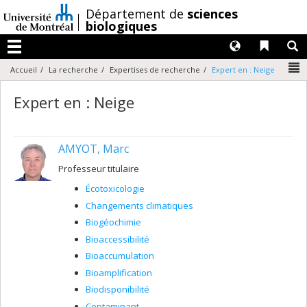
Passer
/
Département de
sciences
au
biologiques
contenu
Langues
Liens 
R
Menu
N
Accueil
La recherche
Expertises de recherche
Expert en : Neige
Expert en : Neige
AMYOT, Marc
Professeur titulaire
Écotoxicologie
Changements climatiques
Biogéochimie
Bioaccessibilité
Bioaccumulation
Bioamplification
Biodisponibilité
Contaminant