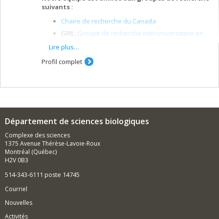
suivants
:
Chaire de recherche du Canada
GRIL:
Groupe de recherche interuniversitaire en
limnologie et environnement aquatique
Lire plus…
CEN (collaborateur):
Centre d'études nordiques
Profil complet
Réseau pour l'écotoxicologie aquatique du
Québec (
Ecotoq
)
Centre de recherche en santé publique (
CReSP
)
Les membres actuels du laboratoire sont :
Annabelle Vogl, étudiante au doctorat (direction)
Département de sciences biologiques
Sofia Paciello, étudiante au doctorat (direction;
Complexe des sciences
codirection: Maikel Rosabal, UQAM)
1375 Avenue Thérèse-Lavoie-Roux
Gabriel Bluteau, étudiant au doctorat (direction;
Montréal (Québec)
codirection: François Guillemette, UQTR)
H2V 0B3
Valentin Adelmard, étudiant au doctorat
514-343-6111 poste 14745
(direction)
Courriel
George Drummond, étudiante à la maîtrise
(direction)
Nouvelles
Laura Di Renzo, étudiante à la maîtrise (direction)
Activités