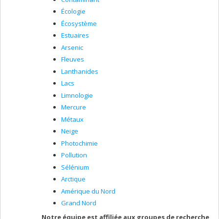
Écologie
Écosystème
Estuaires
Arsenic
Fleuves
Lanthanides
Lacs
Limnologie
Mercure
Métaux
Neige
Photochimie
Pollution
Sélénium
Arctique
Amérique du Nord
Grand Nord
Notre équipe est affiliée aux groupes de recherche