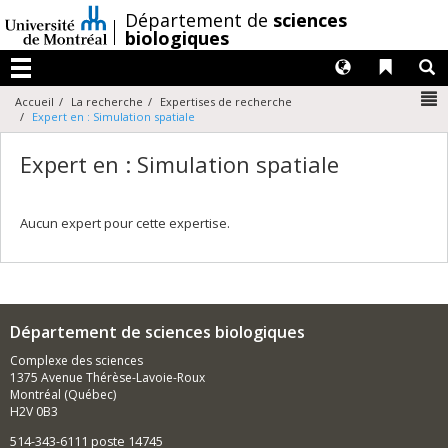
Passer
/
Département de
sciences
au
biologiques
contenu
Langues
Liens 
R
Menu
N
Accueil
La recherche
Expertises de recherche
Expert en : Simulation spatiale
Expert en : Simulation spatiale
Aucun expert pour cette expertise.
Département de sciences biologiques
Complexe des sciences
1375 Avenue Thérèse-Lavoie-Roux
Montréal (Québec)
H2V 0B3
514-343-6111 poste 14745