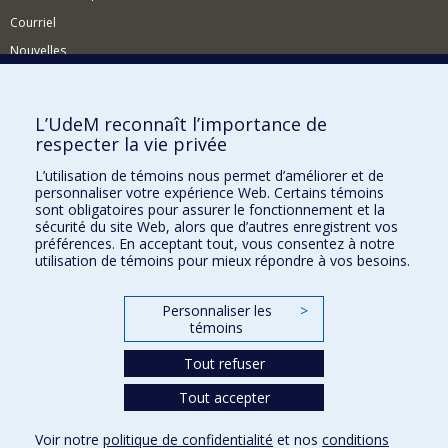
Courriel
Nouvelles
Activités
Comment soutenir le Département?
L’UdeM reconnaît l’importance de
respecter la vie privée
BESOIN D'AIDE?
L’utilisation de témoins nous permet d’améliorer et de
Plan du site
personnaliser votre expérience Web. Certains témoins
Signaler une erreur
sont obligatoires pour assurer le fonctionnement et la
sécurité du site Web, alors que d’autres enregistrent vos
Accessibilité
préférences. En acceptant tout, vous consentez à notre
utilisation de témoins pour mieux répondre à vos besoins.
FACULTÉ DES ARTS ET DES SCIENCES
Nos départements et écoles
Personnaliser les
>
témoins
Nos centres d'études
Tout refuser
Nos programmes et cours
Tout accepter
Confidentialité
Voir notre
politique de confidentialité
et nos
conditions