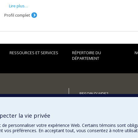
Nos recherches se situent à l'intersection de la phytopathologie, de la m
Lire plus…
végétale. Elles s'appuient sur des techniques de microbiologie, de biol
espèces fongiques, bactériennes et végétales.
Profil complet
RESSOURCES ET SERVICES
RÉPERTOIRE DU
N
DÉPARTEMENT
BESOIN D'AIDE?
Plan du site
utenir le Département?
Signaler une erreur
ecter la vie privée
Accessibilité
t de personnaliser votre expérience Web. Certains témoins sont oblig
ent vos préférences. En acceptant tout, vous consentez à notre utili