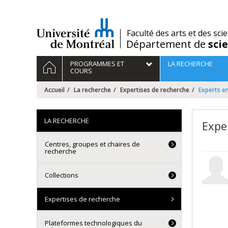
Passer
au
contenu
/
Faculté des arts et des sci
Département de
sci
Navigation
ACCUEIL
PROGRAMMES ET
LA RECHERCHE
principale
COURS
Accueil
La recherche
Expertises de recherche
Experts en
LA RECHERCHE
Exper
Centres, groupes et chaires de
recherche
Collections
Expertises de recherche
Plateformes technologiques du