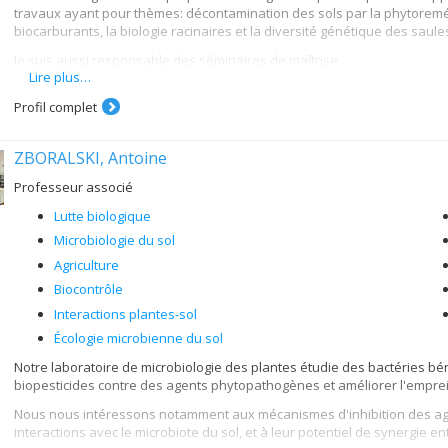
recherche transdisciplinaire qui relie biologie fondamentale, applicatio
travaux ayant pour thèmes: décontamination des sols par la phytoreméd
biocarburants, la biologie racinaires et la diversité génétique des saule
Mots-clés des spécialisations de recherche:
molecular plant physio
nature-based solutions, agrobiodiversity, agroecology, urban agriculture,
Je suis aussi responsable des séminaires de maîtrise.
transdisciplinary research, slow-tech
Lire plus…
Profil complet
ZBORALSKI, Antoine
Professeur associé
Lutte biologique
Microbiologie du sol
Agriculture
Biocontrôle
Interactions plantes-sol
Écologie microbienne du sol
Notre laboratoire de microbiologie des plantes étudie des bactéries bé
biopesticides contre des agents phytopathogènes et améliorer l'emprei
Nous nous intéressons notamment aux mécanismes d'inhibition des age
interactions avec le microbiote du sol, et à leur potentiel de synergie en