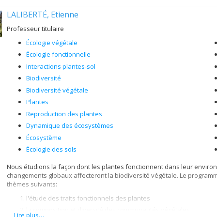
LALIBERTÉ, Etienne
Professeur titulaire
Écologie végétale
Écologie fonctionnelle
Interactions plantes-sol
Biodiversité
Biodiversité végétale
Plantes
Reproduction des plantes
Dynamique des écosystèmes
Écosystème
Écologie des sols
Nous étudions la façon dont les plantes fonctionnent dans leur envir
changements globaux affecteront la biodiversité végétale. Le program
thèmes suivants:
l'étude des traits fonctionnels des plantes
la composition et diversité des communautés végétales
Lire plus…