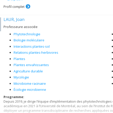
la spectranomique
Profil complet
la télédétection et cartographie de la biodiversité végétale
La recherche permet d'améliorer la gestion des écosystèmes naturels.
LAUR, Joan
Professeure associée
Phytotechnologie
Biologie moléculaire
Interactions plantes-sol
Relations plantes-herbivores
Plantes
Plantes envahissantes
Agriculture durable
Mycologie
Microbiome racinaire
Écologie microbienne
Programme:
Depuis 2019, je dirige l’équipe d’implémentation des phytotechnologies d
académique en 2021 à l’Université de Montréal, au sein de l’Institut de
déployer un programme transdisciplinaire de recherches appliquées ou