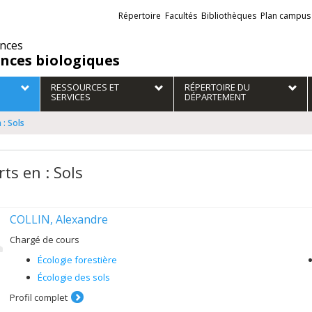
Liens
Répertoire
Facultés
Bibliothèques
Plan campus
externes
ences
ences biologiques
RESSOURCES ET
RÉPERTOIRE DU
SERVICES
DÉPARTEMENT
 : Sols
ts en : Sols
COLLIN, Alexandre
Chargé de cours
Écologie forestière
Écologie des sols
Profil complet