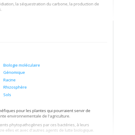
ns écotechnologiques et dialogue avec la société.
iation, la séquestration du carbone, la production de
s.
logy, plant–microbiome interactions, phytoremediation,
 waste valorization, savoir-faire, transition écologique,
Biologie moléculaire
Génomique
Racine
Rhizosphère
Sols
néfiques pour les plantes qui pourraient servir de
nte environnementale de l'agriculture.
nts phytopathogènes par ces bactéries, à leurs
tre elles et avec d'autres agents de lutte biologique.