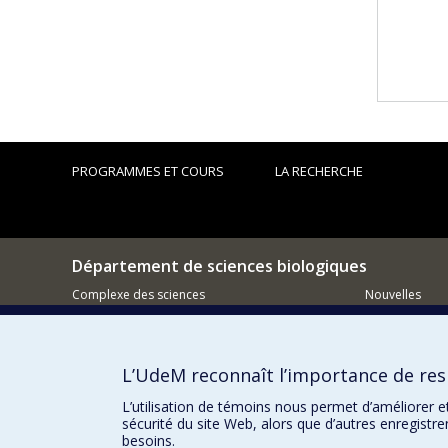
PROGRAMMES ET COURS
LA RECHERCHE
Département de sciences biologiques
Complexe des sciences
Nouvelles
1375 Avenue Thérèse-Lavoie-Roux
Activités
Montréal (Québec)
H2V 0B3
Comment so
L’UdeM reconnaît l’importance de resp
514-343-6111 poste 14745
Courriel
L’utilisation de témoins nous permet d’améliorer e
sécurité du site Web, alors que d’autres enregistr
besoins.