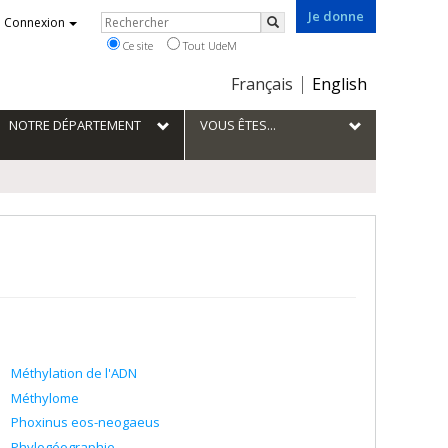
Je donne
Rechercher
Connexion
Rechercher
Ce site
Tout UdeM
Choix
Français
English
de
la
NOTRE DÉPARTEMENT
VOUS ÊTES...
langue
Méthylation de l'ADN
Méthylome
Phoxinus eos-neogaeus
Phylogéographie