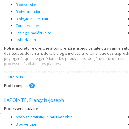
Biodiversité
Bioinformatique
Biologie moléculaire
Conservation
Écologie moléculaire
Hybridation
Notre laboratoire cherche à comprendre la biodiversité du vivant en ét
des études de terrain, de la biologie moléculaire, ainsi que des approch
phylogénétique, de génétique des populations, de génétique quantitati
processus évolutifs des plantes.
Les principaux sujets étudiés dans notre laboratoire sont l’évolution de
Lire plus…
la génétique des plantes.
Profil complet
LAPOINTE, François-Joseph
Professeur titulaire
Analyse statistique multivariable
Biodiversité