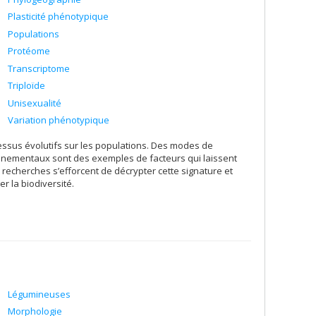
Plasticité phénotypique
Populations
Protéome
Transcriptome
Triploïde
Unisexualité
Variation phénotypique
essus évolutifs sur les populations. Des modes de
nementaux sont des exemples de facteurs qui laissent
recherches s’efforcent de décrypter cette signature et
r la biodiversité.
Légumineuses
Morphologie