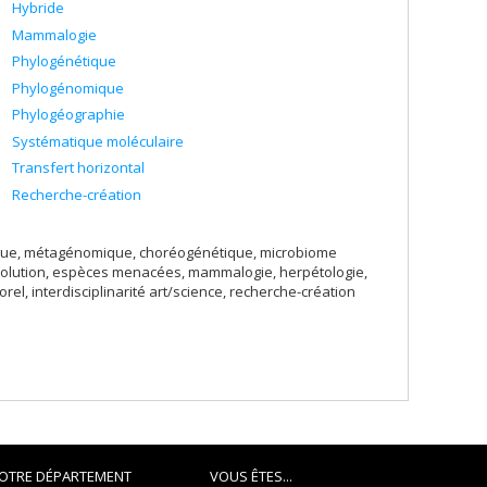
Hybride
Mammalogie
Phylogénétique
Phylogénomique
Phylogéographie
Systématique moléculaire
Transfert horizontal
Recherche-création
ique, métagénomique, choréogénétique, microbiome
volution, espèces menacées, mammalogie, herpétologie,
rel, interdisciplinarité art/science, recherche-création
OTRE DÉPARTEMENT
VOUS ÊTES...