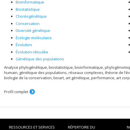
Bioinformatique
Biostatistique
Choréogénétique
Conservation
Diversité génétique
Écologie moléculaire
Évolution
Évolution réticulée
Génétique des populations
Analyse phylogénétique, biostatistique, bioinformatique, phylogénom
humain, génétique des populations, réseaux complexes, théorie de l’é
biologie de la conservation, bioart, art génétique, performance, art corpo
Profil complet
RESSOURCES ET SERVICES
RÉPERTOIRE DU
N