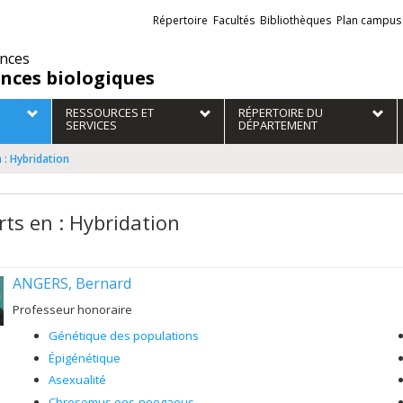
Liens
Répertoire
Facultés
Bibliothèques
Plan campus
externes
ences
ences biologiques
RESSOURCES ET
RÉPERTOIRE DU
SERVICES
DÉPARTEMENT
 : Hybridation
rts en : Hybridation
ANGERS, Bernard
Professeur honoraire
Génétique des populations
Épigénétique
Asexualité
Chrosomus eos-neogaeus