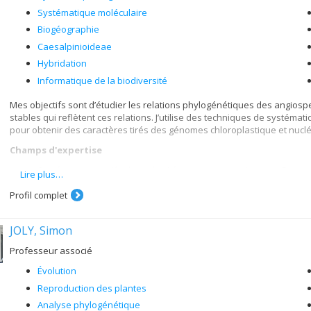
Systématique moléculaire
Biogéographie
Caesalpinioideae
Hybridation
Informatique de la biodiversité
Mes objectifs sont d’étudier les relations phylogénétiques des angiosp
stables qui reflètent ces relations. J’utilise des techniques de systém
pour obtenir des caractères tirés des génomes chloroplastique et nucl
Champs d'expertise
Systématique moléculaire des Légumineuses et du genre Rosa
Lire plus…
Évolution des systèmes de reproduction, de la pollinisation, de la 
Profil complet
JOLY, Simon
Professeur associé
Évolution
Reproduction des plantes
Analyse phylogénétique