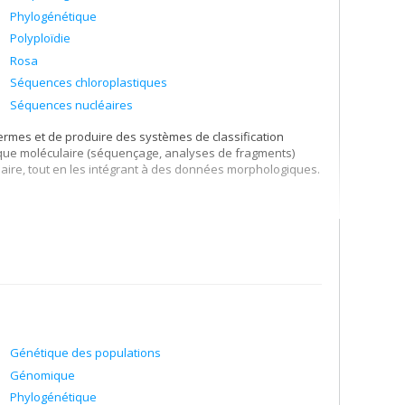
Phylogénétique
Polyploïdie
Rosa
Séquences chloroplastiques
Séquences nucléaires
ermes et de produire des systèmes de classification
atique moléculaire (séquençage, analyses de fragments)
éaire, tout en les intégrant à des données morphologiques.
polyploïdie et de l’hybridation chez les plantes à fleurs
Génétique des populations
Génomique
Phylogénétique