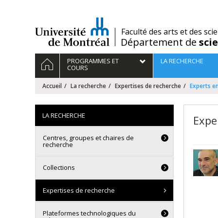
Passer
au
contenu
/
Faculté des arts et des sci
Département de
sci
Navigation
ACCUEIL
PROGRAMMES ET
LA RECHERCHE
principale
COURS
Accueil
La recherche
Expertises de recherche
Experts en
LA RECHERCHE
Expe
Centres, groupes et chaires de
recherche
Collections
Expertises de recherche
Plateformes technologiques du