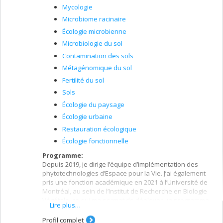
Mycologie
Microbiome racinaire
Écologie microbienne
Microbiologie du sol
Contamination des sols
Métagénomique du sol
Fertilité du sol
Sols
Écologie du paysage
Écologie urbaine
Restauration écologique
Écologie fonctionnelle
Programme:
Depuis 2019, je dirige l’équipe d’implémentation des
phytotechnologies d’Espace pour la Vie. J’ai également
pris une fonction académique en 2021 à l’Université de
Montréal, au sein de l’Institut de Recherche en Biologie
Végétale, ce qui me permet de déployer un programme
Lire plus…
transdisciplinaire de recherches appliquées ouvert vers
la société et solidement ancré dans un cadre
Profil complet