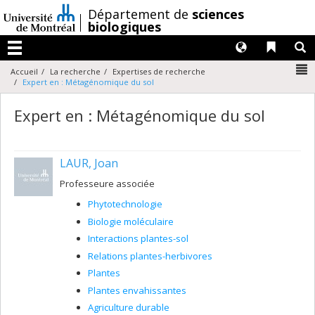
Passer
/
Département de
sciences
au
biologiques
contenu
Langues
Liens 
R
Menu
N
Accueil
La recherche
Expertises de recherche
Expert en : Métagénomique du sol
Expert en : Métagénomique du sol
LAUR, Joan
Professeure associée
Phytotechnologie
Biologie moléculaire
Interactions plantes-sol
Relations plantes-herbivores
Plantes
Plantes envahissantes
Agriculture durable