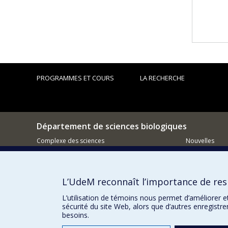
PROGRAMMES ET COURS
LA RECHERCHE
Département de sciences biologiques
Complexe des sciences
Nouvelles
1375 Avenue Thérèse-Lavoie-Roux
Activités
Montréal (Québec)
H2V 0B3
Comment so
L’UdeM reconnaît l’importance de resp
514-343-6111 poste 14745
Courriel
L’utilisation de témoins nous permet d’améliorer e
sécurité du site Web, alors que d’autres enregistr
besoins.