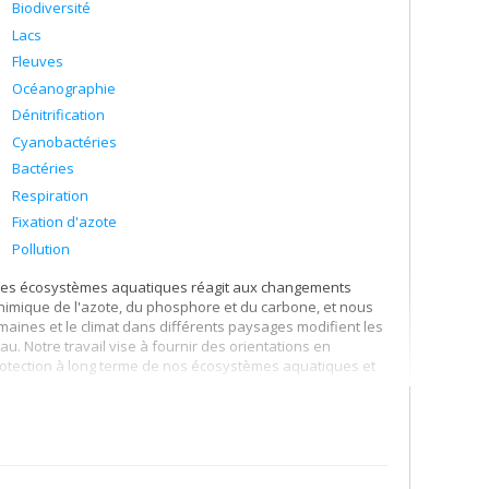
Biodiversité
Lacs
Fleuves
Océanographie
Dénitrification
Cyanobactéries
Bactéries
Respiration
Fixation d'azote
Pollution
t des écosystèmes aquatiques réagit aux changements
himique de l'azote, du phosphore et du carbone, et nous
umaines et le climat dans différents paysages modifient les
eau. Notre travail vise à fournir des orientations en
rotection à long terme de nos écosystèmes aquatiques et