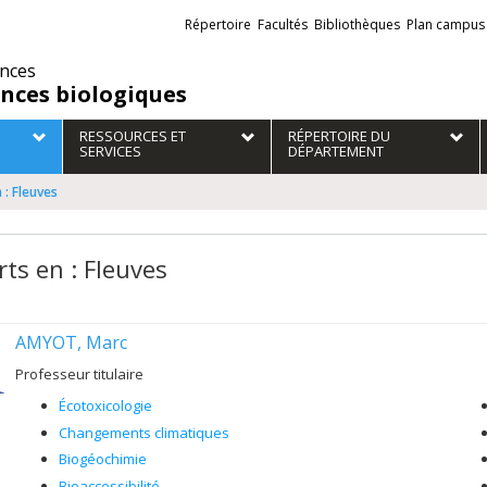
Liens
Répertoire
Facultés
Bibliothèques
Plan campus
externes
ences
ences biologiques
RESSOURCES ET
RÉPERTOIRE DU
SERVICES
DÉPARTEMENT
 : Fleuves
rts en : Fleuves
AMYOT, Marc
Professeur titulaire
Écotoxicologie
Changements climatiques
Biogéochimie
Bioaccessibilité