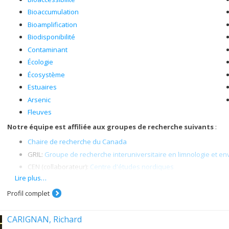
Bioaccumulation
Bioamplification
Biodisponibilité
Contaminant
Écologie
Écosystème
Estuaires
Arsenic
Fleuves
Notre équipe est affiliée aux groupes de recherche suivants
:
Chaire de recherche du Canada
GRIL:
Groupe de recherche interuniversitaire en limnologie et 
CEN (collaborateur):
Centre d'études nordiques
Lire plus…
Réseau pour l'écotoxicologie aquatique du Québec (
Ecotoq
)
Centre de recherche en santé publique (
CReSP
)
Profil complet
Les membres actuels du laboratoire sont :
CARIGNAN, Richard
Annabelle Vogl, étudiante au doctorat (direction)