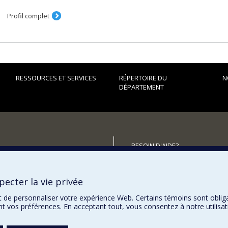
Profil complet
RESSOURCES ET SERVICES
RÉPERTOIRE DU
N
DÉPARTEMENT
BESOIN D'AIDE?
Plan du site
utenir le Département?
Signaler une erreur
ecter la vie privée
Accessibilité
t de personnaliser votre expérience Web. Certains témoins sont oblig
ent vos préférences. En acceptant tout, vous consentez à notre utili