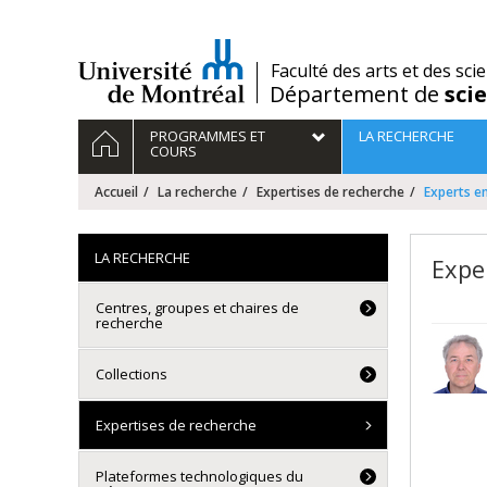
Passer
au
contenu
/
Faculté des arts et des sci
Département de
sci
Navigation
ACCUEIL
PROGRAMMES ET
LA RECHERCHE
principale
COURS
Accueil
La recherche
Expertises de recherche
Experts en
LA RECHERCHE
Expe
Centres, groupes et chaires de
recherche
Collections
Expertises de recherche
Plateformes technologiques du