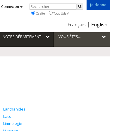
Je donne
Rechercher
Connexion
Rechercher
Ce site
Tout UdeM
Choix
Français
English
de
la
NOTRE DÉPARTEMENT
VOUS ÊTES...
langue
Lanthanides
Lacs
Limnologie
Mercure