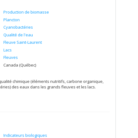
kel Rosabal, UQAM)
nçois Guillemette, UQTR)
Production de biomasse
Plancton
Cyanobactéries
Qualité de l'eau
Nolwenn Noisel, ESPUM)
Fleuve Saint-Laurent
kel Rosabal, UQAM)
Lacs
abelle Lavoie, INRS)
Fleuves
irecteur: Maikel Rosabal, UQAM)
Canada (Québec)
 Rosabal, UQAM)
kel Rosabal, UQAM)
ualité chimique (éléments nutritifs, carbone organique,
ra Binning, UdeM)
ries) des eaux dans les grands fleuves et les lacs.
: Kevin Wilkinson, chimie, UdeM)
: Jean-François Lapierre, UdeM)
hristina Halperin, anthropologie, UdeM)
trine Turgeon, UQO)
teur: Maikel Rosabal, UQAM)
Indicateurs biologiques