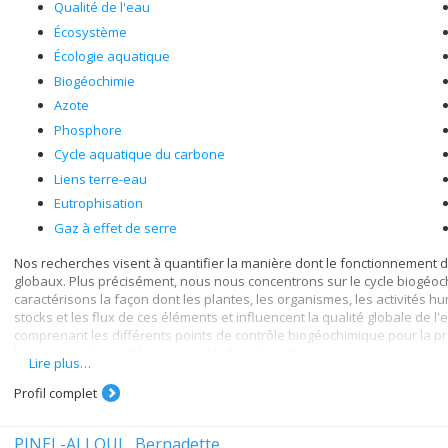
Qualité de l'eau
Écosystème
Écologie aquatique
Biogéochimie
Azote
Phosphore
Cycle aquatique du carbone
Liens terre-eau
Eutrophisation
Gaz à effet de serre
Nos recherches visent à quantifier la manière dont le fonctionnemen
globaux. Plus précisément, nous nous concentrons sur le cycle biogéoc
caractérisons la façon dont les plantes, les organismes, les activités h
stocks et les flux de ces éléments et influencent la qualité globale de l'
comprenant les différents points de contrôle biogéochimique pour la p
les services écosystémiques qu'ils fournissent.
Lire plus…
Profil complet
PINEL-ALLOUL, Bernadette