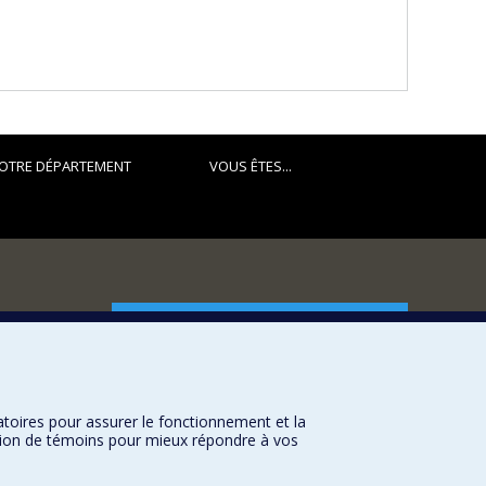
OTRE DÉPARTEMENT
VOUS ÊTES...
FACULTÉ DES ARTS ET DES SCIENCES
Nos départements et écoles
Nos centres d'études
atoires pour assurer le fonctionnement et la
Nos programmes et cours
sation de témoins pour mieux répondre à vos