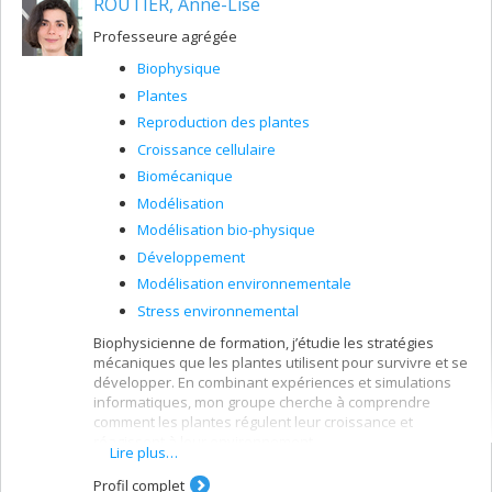
ROUTIER, Anne-Lise
eutrophisation des lacs, contamination aux métaux
lourds, etc.
Professeure agrégée
Biophysique
Plantes
Reproduction des plantes
Croissance cellulaire
Biomécanique
Modélisation
Modélisation bio-physique
Développement
Modélisation environnementale
Stress environnemental
Biophysicienne de formation, j’étudie les stratégies
mécaniques que les plantes utilisent pour survivre et se
développer. En combinant expériences et simulations
informatiques, mon groupe cherche à comprendre
comment les plantes régulent leur croissance et
réagissent à leur environnement.
Lire plus…
Profil complet