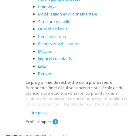
Limnologie
Modélisation environnementale
Structure en taille
Qualité de l'eau
Liens terre-eau
Plantes envahissantes
Métaux
Impacts cumulatifs
Lacs
Fleuves
Le programme de recherche de la professeure
Bernadette Pinel-Alloul se concentre sur l’écologie du
plancton. Elle étudie la variation du plancton dans
l’espace, en particulier ce qui influence sa répartition et
sa composition (ex. : l’acidité de l’eau, l'eutrophisation,
l’utilisation du bassin versant, leur niveau dans la
Lire plus…
chaîne alimentaire). De façon plus appliquée, elle étudie
l’impact de l’environnement naturel et de l’être humain
Profil complet
sur ces organismes : coupes forestières, précipitations
acides, mise en eau de réservoirs nordiques,