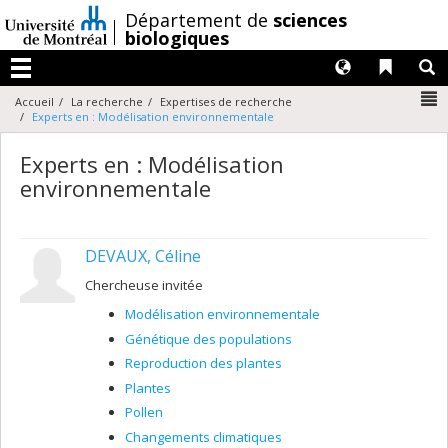
Passer
/
Département de
sciences
au
biologiques
contenu
Langues
Liens 
R
Menu
N
Accueil
La recherche
Expertises de recherche
Experts en : Modélisation environnementale
Experts en : Modélisation
environnementale
DEVAUX, Céline
Chercheuse invitée
Modélisation environnementale
Génétique des populations
Reproduction des plantes
Plantes
Pollen
Changements climatiques