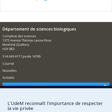
Département de sciences biologiques
Complexe des sciences
1375 Avenue Thérèse-Lavoie-Roux
Montréal (Québec)
H2V 0B3
514-343-6111 poste 14745
Courriel
Nouvelles
Activités
Comment soutenir le Département?
BESOIN D'AIDE?
Plan du site
L’UdeM reconnaît l’importance de respecter
la vie privée
Signaler une erreur