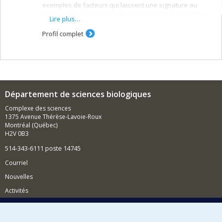
exemples de facteurs qui laissent une signature au
niveau de la diversité génétique et épigénétique. Mes
Lire plus…
recherches s’efforcent de décrypter cette signature et
d’en interpréter les origines dans le but de mieux
Profil complet
comprendre et protéger la biodiversité.
Département de sciences biologiques
Complexe des sciences
1375 Avenue Thérèse-Lavoie-Roux
Montréal (Québec)
H2V 0B3
514-343-6111 poste 14745
Courriel
Nouvelles
Activités
Comment soutenir le Département?