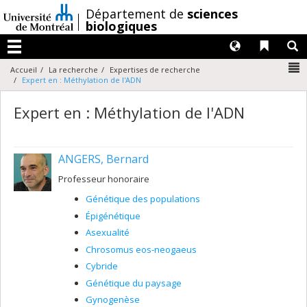
Passer
/
Département de
sciences
au
biologiques
contenu
Langues
Liens 
R
Menu
N
Accueil
La recherche
Expertises de recherche
Expert en : Méthylation de l'ADN
Expert en : Méthylation de l'ADN
ANGERS, Bernard
Professeur honoraire
Génétique des populations
Épigénétique
Asexualité
Chrosomus eos-neogaeus
Cybride
Génétique du paysage
Gynogenèse