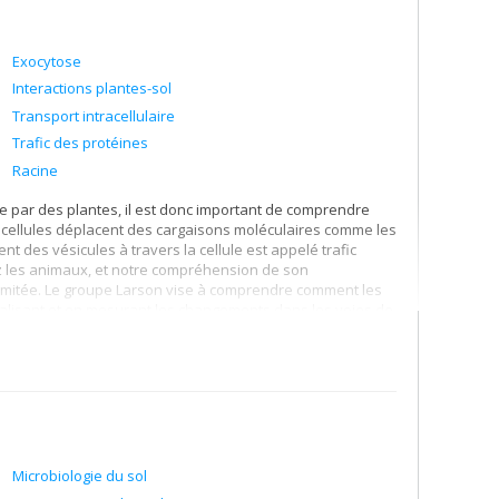
Exocytose
Interactions plantes-sol
Transport intracellulaire
Trafic des protéines
Racine
te par des plantes, il est donc important de comprendre
 cellules déplacent des cargaisons moléculaires comme les
 des vésicules à travers la cellule est appelé trafic
hez les animaux, et notre compréhension de son
t limitée. Le groupe Larson vise à comprendre comment les
ualisant et en mesurant les changements dans les voies de
s sont perturbées ou en réponse à des stimuli externes.
nt permettra de construire une image plus holistique et
nctionne ensemble pour soutenir la croissance des
Microbiologie du sol