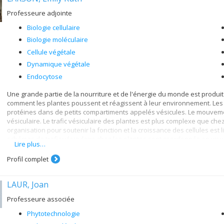
Professeure adjointe
Biologie cellulaire
Biologie moléculaire
Cellule végétale
Dynamique végétale
Endocytose
Une grande partie de la nourriture et de l'énergie du monde est produi
comment les plantes poussent et réagissent à leur environnement. Les
protéines dans de petits compartiments appelés vésicules. Le mouvement
vésiculaire. Le trafic vésiculaire des plantes est plus complexe que c
organisation pour soutenir la fonction et la croissance des cellules es
schémas de trafic vésiculaire chez les plantes sont coordonnés en vis
Lire plus…
trafic lorsque différentes parties du système de livraison des vésicule
Décrire comment différentes voies cellulaires s'influencent mutuelleme
Profil complet
complète de la façon dont l'ensemble du système endomembranaire fo
plantes et leur adaptation aux changements de l'environnement.
LAUR, Joan
Professeure associée
Phytotechnologie