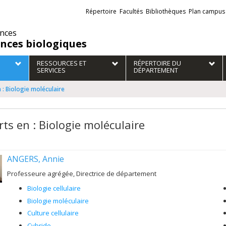
Liens
Répertoire
Facultés
Bibliothèques
Plan campus
externes
ences
ences biologiques
RESSOURCES ET
RÉPERTOIRE DU
SERVICES
DÉPARTEMENT
 : Biologie moléculaire
rts en : Biologie moléculaire
ANGERS, Annie
Professeure agrégée, Directrice de département
Biologie cellulaire
Biologie moléculaire
Culture cellulaire
Cybride