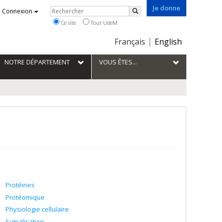
Je donne
Rechercher
Connexion
Rechercher
Ce site
Tout UdeM
Choix
Français
English
de
la
NOTRE DÉPARTEMENT
VOUS ÊTES...
langue
Protéines
Protéomique
Physiologie cellulaire
Signalisation