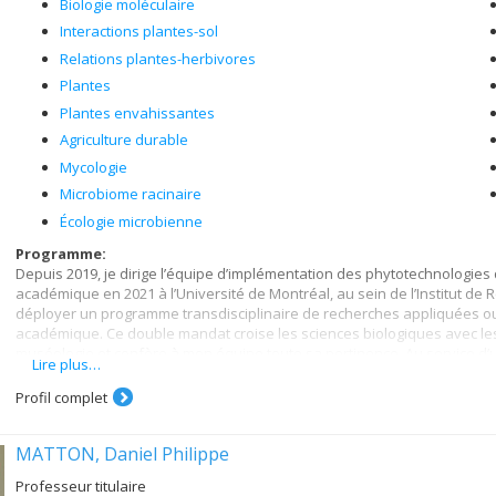
Biologie moléculaire
Interactions plantes-sol
Relations plantes-herbivores
Plantes
Plantes envahissantes
Agriculture durable
Mycologie
Microbiome racinaire
Écologie microbienne
Programme:
Depuis 2019, je dirige l’équipe d’implémentation des phytotechnologies d
académique en 2021 à l’Université de Montréal, au sein de l’Institut de
déployer un programme transdisciplinaire de recherches appliquées ou
académique. Ce double mandat croise les sciences biologiques avec les 
muséologie et confère à mon équipe toute sa pertinence. Au service d’
Lire plus…
force d’innovation en (1.1) écotechnologie et en (1.2) agroécologie des
mon statut académique particulier de professeure associée dont les s
Profil complet
les sciences appliquées, l’échange avec les acteurs sociétaux et l’int
partenaires.
MATTON, Daniel Philippe
Théorie et méthodologie privilégiées:
Biologiste environnementale, je mobilise la physiologie moléculaire et 
Professeur titulaire