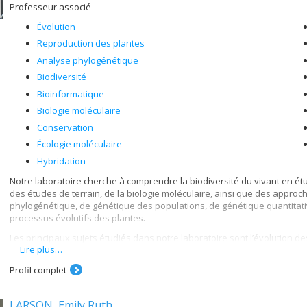
Professeur associé
Évolution
Reproduction des plantes
Analyse phylogénétique
Biodiversité
Bioinformatique
Biologie moléculaire
Conservation
Écologie moléculaire
Hybridation
Notre laboratoire cherche à comprendre la biodiversité du vivant en ét
des études de terrain, de la biologie moléculaire, ainsi que des approch
phylogénétique, de génétique des populations, de génétique quantitati
processus évolutifs des plantes.
Les principaux sujets étudiés dans notre laboratoire sont l’évolution de
Lire plus…
la génétique des plantes.
Profil complet
LARSON, Emily Ruth