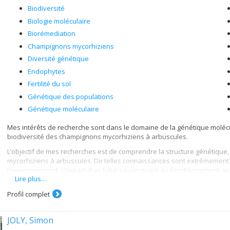
Biodiversité
Biologie moléculaire
Biorémediation
Champignons mycorhiziens
Diversité génétique
Endophytes
Fertilité du sol
Génétique des populations
Génétique moléculaire
Mes intérêts de recherche sont dans le domaine de la génétique molécul
biodiversité des champignons mycorhiziens à arbuscules.
L’objectif de mes recherches est de comprendre la structure génétique,
mycorhiziens à arbuscules. De telles connaissances sont extrêmement 
l’environnement. L’impact d’un futur savoir quant au fonctionnement au
Lire plus…
nécessaire à la compréhension de leur rôle primordial dans la nature.
Profil complet
JOLY, Simon