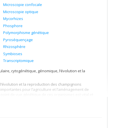
Microscopie confocale
Microscopie optique
Mycorhizes
Phosphore
Polymorphisme génétique
Pyroséquençage
Rhizosphère
Symbioses
Transcriptomique
aire, cytogénétique, génomique, l’évolution et la
 l’évolution et la reproduction des champignons
importantes pour l’agriculture et l’aménagement de
 point de vue génétique de ces organismes est vital et