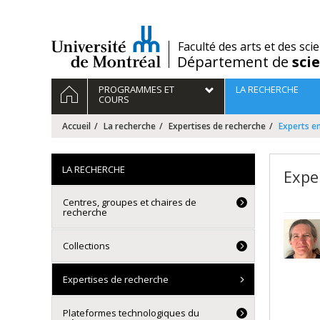
Passer
au
contenu
/
Faculté des arts et des sci
Département de
sci
Navigation
ACCUEIL
PROGRAMMES ET
LA RECHERCHE
principale
COURS
Accueil
La recherche
Expertises de recherche
Experts en
LA RECHERCHE
Expe
Centres, groupes et chaires de
recherche
Collections
Expertises de recherche
Plateformes technologiques du