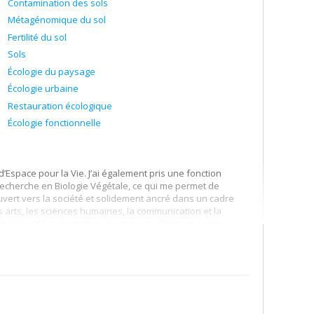
Contamination des sols
Métagénomique du sol
Fertilité du sol
Sols
Écologie du paysage
Écologie urbaine
Restauration écologique
Écologie fonctionnelle
’Espace pour la Vie. J’ai également pris une fonction
 Recherche en Biologie Végétale, ce qui me permet de
vert vers la société et solidement ancré dans un cadre
arts, les sciences humaines, la communication et la
une société en transition, nous nous affirmons comme
 territoires. Ce positionnement correspond pleinement à
ources de financement sont majoritairement orientées vers
égration professionnelle des personnes diplômées chez nos
les technologies omiques pour explorer les interactions