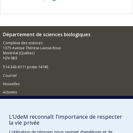
diversité génétique des saules.
Je suis aussi responsable des séminaires de maîtrise.
Département de sciences biologiques
Complexe des sciences
1375 Avenue Thérèse-Lavoie-Roux
Montréal (Québec)
H2V 0B3
514-343-6111 poste 14745
Courriel
Nouvelles
Activités
Comment soutenir le Département?
BESOIN D'AIDE?
L’UdeM reconnaît l’importance de respecter
Plan du site
la vie privée
Signaler une erreur
L’utilisation de témoins nous permet d’améliorer et de