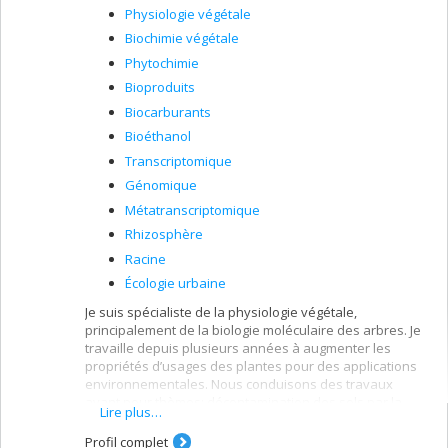
Physiologie végétale
Biochimie végétale
Phytochimie
Bioproduits
Biocarburants
Bioéthanol
Transcriptomique
Génomique
Métatranscriptomique
Rhizosphère
Racine
Écologie urbaine
Je suis spécialiste de la physiologie végétale,
principalement de la biologie moléculaire des arbres. Je
travaille depuis plusieurs années à augmenter les
propriétés d’usages des plantes pour des applications
environnementales. Nous conduisons des travaux
ayant pour thèmes: décontamination des sols par la
Lire plus…
phytoremédiation, la séquestration du carbone, la
production de biocarburants, la biologie racinaires et la
Profil complet