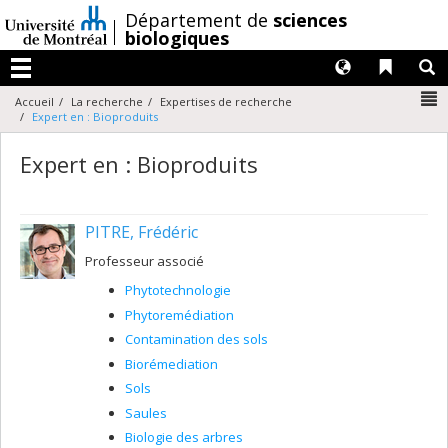
Passer
/
Département de
sciences
au
biologiques
contenu
Langues
Liens 
R
Menu
N
Accueil
La recherche
Expertises de recherche
Expert en : Bioproduits
Expert en : Bioproduits
PITRE, Frédéric
Professeur associé
Phytotechnologie
Phytoremédiation
Contamination des sols
Biorémediation
Sols
Saules
Biologie des arbres