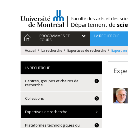
Passer
au
contenu
/
Faculté des arts et des sci
Département de
sci
Navigation
ACCUEIL
PROGRAMMES ET
LA RECHERCHE
principale
COURS
Accueil
La recherche
Expertises de recherche
Expert en 
LA RECHERCHE
Expe
Centres, groupes et chaires de
recherche
Collections
Expertises de recherche
Plateformes technologiques du