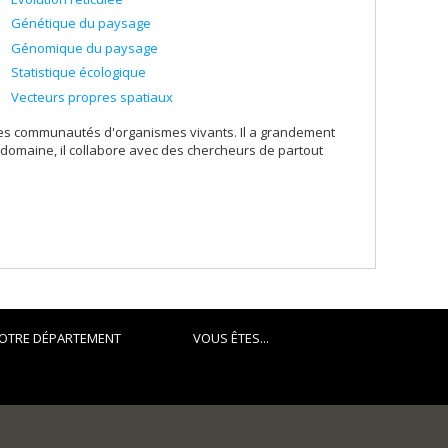
Génétique du paysage
Génomique du paysage
Statistique écologique
Vecteurs propres spatiaux
des communautés d'organismes vivants. Il a grandement
e domaine, il collabore avec des chercheurs de partout
OTRE DÉPARTEMENT
VOUS ÊTES...