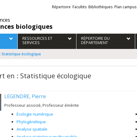
Liens
Répertoire
Facultés
Bibliothèques
Plan campus
externes
ences
ences biologiques
RESSOURCES ET
RÉPERTOIRE DU
SERVICES
DÉPARTEMENT
: Statistique écologique
rt en : Statistique écologique
LEGENDRE, Pierre
Professeur associé, Professeur émérite
Écologie numérique
Phylogénétique
Analyse spatiale
Analyse statistique multivariable