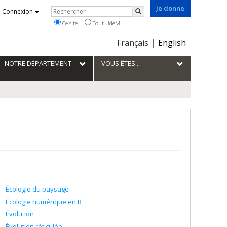
Je donne
Rechercher
Connexion
Rechercher
Ce site
Tout UdeM
Choix
Français
English
de
la
NOTRE DÉPARTEMENT
VOUS ÊTES...
langue
Écologie du paysage
Écologie numérique en R
Évolution
Évolution réticulée