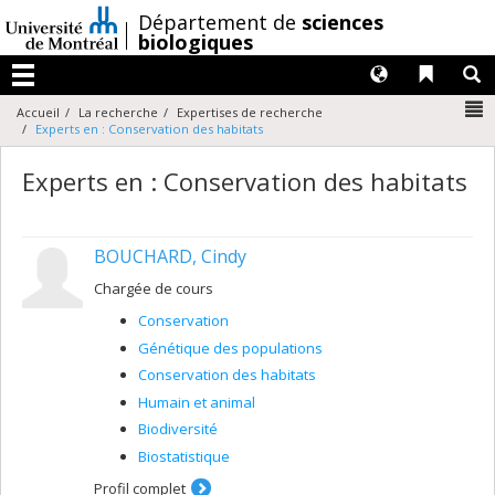
Passer
/
Département de
sciences
au
biologiques
contenu
Langues
Liens 
R
Menu
N
Accueil
La recherche
Expertises de recherche
Experts en : Conservation des habitats
Experts en : Conservation des habitats
BOUCHARD, Cindy
Chargée de cours
Conservation
Génétique des populations
Conservation des habitats
Humain et animal
Biodiversité
Biostatistique
Profil complet