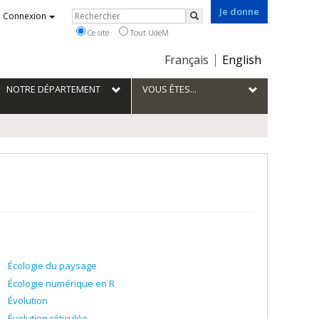
Je donne
Rechercher
Connexion
Rechercher
Ce site
Tout UdeM
Choix
Français
English
de
la
NOTRE DÉPARTEMENT
VOUS ÊTES...
langue
Écologie du paysage
Écologie numérique en R
Évolution
Évolution réticulée