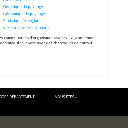
Génétique du paysage
Génomique du paysage
Statistique écologique
Vecteurs propres spatiaux
des communautés d'organismes vivants. Il a grandement
e domaine, il collabore avec des chercheurs de partout
OTRE DÉPARTEMENT
VOUS ÊTES...