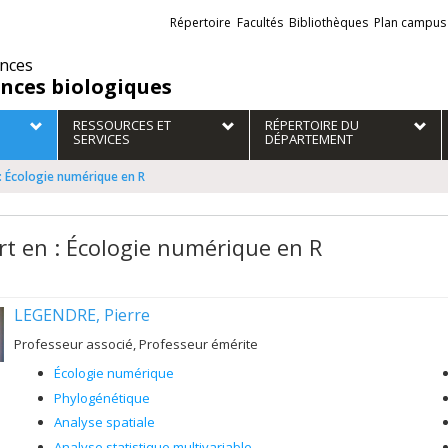
Liens
Répertoire
Facultés
Bibliothèques
Plan campus
externes
ences
ences biologiques
RESSOURCES ET
RÉPERTOIRE DU
SERVICES
DÉPARTEMENT
: Écologie numérique en R
rt en : Écologie numérique en R
LEGENDRE, Pierre
Professeur associé, Professeur émérite
Écologie numérique
Phylogénétique
Analyse spatiale
Analyse statistique multivariable