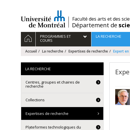
Passer
au
contenu
/
Faculté des arts et des sci
Département de
sci
Navigation
ACCUEIL
PROGRAMMES ET
LA RECHERCHE
principale
COURS
Accueil
La recherche
Expertises de recherche
Expert en 
LA RECHERCHE
Expe
Centres, groupes et chaires de
recherche
Collections
Expertises de recherche
Plateformes technologiques du