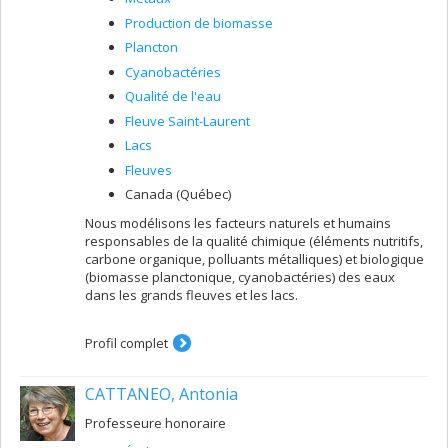
Thibault Dewitte, étudiant à la maîtrise (direction;
Production de biomasse
codirection: Nolwenn Noisel, ESPUM)
Plancton
Marie Lefranc, étudiante au doctorat (codirection;
Cyanobactéries
directeur: Maikel Rosabal, UQAM)
Qualité de l'eau
Linsey Mouatcho, étudiante au doctorat
Fleuve Saint-Laurent
(codirection; directrice: Isabelle Lavoie, INRS)
Lacs
Luana Hainzenreder Bauer, étudiante au
doctorat (codirection; directeur: Maikel Rosabal,
Fleuves
UQAM)
Canada (Québec)
Alice Carle, étudiante au doctorat
Nous modélisons les facteurs naturels et humains
(codirection; directeur: Maikel Rosabal, UQAM)
responsables de la qualité chimique (éléments nutritifs,
Antonin Landa, étudiant au doctorat
carbone organique, polluants métalliques) et biologique
(codirection; directeur: Maikel Rosabal, UQAM)
(biomasse planctonique, cyanobactéries) des eaux
Hyunmo Koo, étudiant à la maîtrise (codirection;
dans les grands fleuves et les lacs.
directrice: Sandra Binning, UdeM)
Chrystelle Lessard, étudiante à la maîtrise
Profil complet
(codirection; directeur: Kevin Wilkinson, chimie,
UdeM)
CATTANEO, Antonia
Sophie Ballandras, étudiante à la maîtrise
(codirection; directeur: Jean-François Lapierre,
Professeure honoraire
UdeM)