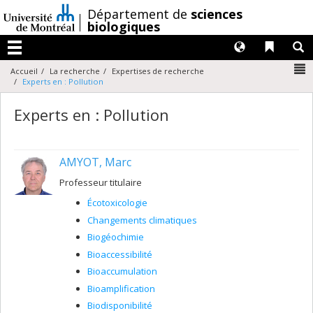
Passer
/
Département de
sciences
au
biologiques
contenu
Langues
Liens 
R
Menu
N
Accueil
La recherche
Expertises de recherche
Experts en : Pollution
Experts en : Pollution
AMYOT, Marc
Professeur titulaire
Écotoxicologie
Changements climatiques
Biogéochimie
Bioaccessibilité
Bioaccumulation
Bioamplification
Biodisponibilité