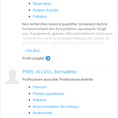
Respiration
Fixation d'azote
Pollution
Nos recherches visent à quantifier la manière dont le
fonctionnement des écosystèmes aquatiques réagit
aux changements globaux. Plus précisément, nous nous
concentrons sur le cycle biogéochimique de l'azote, du
phosphore et du carbone, et nous caractérisons la
façon dont les plantes, les organismes, les activités
Lire plus…
humaines et le climat dans différents paysages
modifient les stocks et les flux de ces éléments et
Profil complet
influencent la qualité globale de l'eau. Notre travail vise
à fournir des orientations en comprenant les différents
PINEL-ALLOUL, Bernadette
points de contrôle biogéochimique pour la protection à
long terme de nos écosystèmes aquatiques et les
Professeure associée, Professeure émérite
services écosystémiques qu'ils fournissent.
Plancton
Plantes aquatiques
Pollution
Bioaccumulation des métaux
Biodiversité