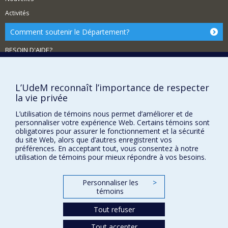
Activités
Comment soutenir le Département?
BESOIN D'AIDE?
Plan du site
Signaler une erreur
L’UdeM reconnaît l’importance de respecter
Accessibilité
la vie privée
FACULTÉ DES ARTS ET DES SCIENCES
L’utilisation de témoins nous permet d’améliorer et de
personnaliser votre expérience Web. Certains témoins sont
Nos départements et écoles
obligatoires pour assurer le fonctionnement et la sécurité
du site Web, alors que d’autres enregistrent vos
Nos centres d'études
préférences. En acceptant tout, vous consentez à notre
utilisation de témoins pour mieux répondre à vos besoins.
Nos programmes et cours
Personnaliser les
>
témoins
Confidentialité
Conditions d’utilisation
Tout refuser
Paramètres des témoins
Université de
Tout accepter