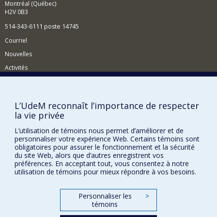
Montréal (Québec)
H2V 0B3
514-343-6111 poste 14745
Courriel
Nouvelles
Activités
Comment soutenir le Département?
BESOIN D'AIDE?
L’UdeM reconnaît l’importance de respecter
la vie privée
Plan du site
Signaler une erreur
L’utilisation de témoins nous permet d’améliorer et de
personnaliser votre expérience Web. Certains témoins sont
Accessibilité
obligatoires pour assurer le fonctionnement et la sécurité
du site Web, alors que d’autres enregistrent vos
FACULTÉ DES ARTS ET DES SCIENCES
préférences. En acceptant tout, vous consentez à notre
utilisation de témoins pour mieux répondre à vos besoins.
Nos départements et écoles
Nos centres d'études
Personnaliser les
>
témoins
Nos programmes et cours