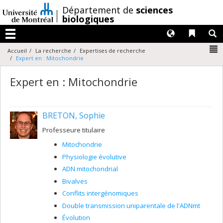
Passer
/
Département de
sciences
au
biologiques
contenu
Langues
Liens 
R
Menu
N
Accueil
La recherche
Expertises de recherche
Expert en : Mitochondrie
Expert en : Mitochondrie
BRETON, Sophie
Professeure titulaire
Mitochondrie
Physiologie évolutive
ADN mitochondrial
Bivalves
Conflits intergénomiques
Double transmission uniparentale de l'ADNmt
Évolution