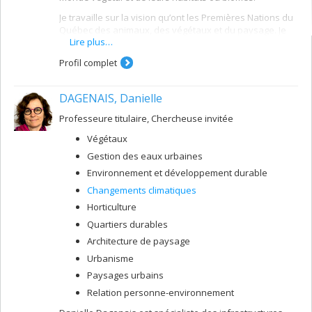
Rivières
Je travaille sur la vision qu’ont les Premières Nations du
Saint-Laurent
Québec des animaux, des végétaux et du paysage. Je
Lire plus…
me penche plus particulièrement sur leur utilisation des
plantes, qu’elles soient traditionnelles, médicinales ou
Profil complet
alimentaires. Le lien identitaire des communautés des
Premières Nations avec les milieux naturels est très fort.
L’objectif de mes travaux est de documenter, conserver
DAGENAIS, Danielle
et redonner à ces communautés leur savoir en
perdition car essentiellement transmis par l’oralité.
Professeure titulaire, Chercheuse invitée
Végétaux
Gestion des eaux urbaines
Environnement et développement durable
Changements climatiques
Horticulture
Quartiers durables
Architecture de paysage
Urbanisme
Paysages urbains
Relation personne-environnement