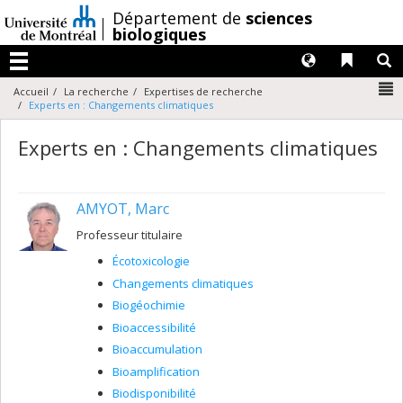
Passer
/
Département de
sciences
au
biologiques
contenu
Langues
Liens 
R
Menu
N
Accueil
La recherche
Expertises de recherche
Experts en : Changements climatiques
Experts en : Changements climatiques
AMYOT, Marc
Professeur titulaire
Écotoxicologie
Changements climatiques
Biogéochimie
Bioaccessibilité
Bioaccumulation
Bioamplification
Biodisponibilité