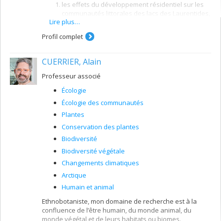
les effets du développement résidentiel sur les
communautés littorales des lacs des Laurentides,
Lire plus…
la distribution des algues filamenteuses et des
cyanobactéries benthiques dans le Saint-Laurent
Profil complet
et les implications de leur prolifération sur la
chimie et la trophie du fleuve,
CUERRIER, Alain
la réponse des communautés de diatomées à la
pollution métallique et leur utilisation comme
Professeur associé
indicateurs précoces de la récupération des
Écologie
écosystèmes contaminés.
Écologie des communautés
Champs d'expertise
Plantes
Cyanobactéries
Conservation des plantes
Diatomées
Biodiversité
Écologie
Biodiversité végétale
Invertébrés
Changements climatiques
Invertébrés benthiques
Arctique
Lacs
Humain et animal
Limnologie
Ethnobotaniste, mon domaine de recherche est à la
Macrophytes
confluence de l’être humain, du monde animal, du
Périphyton
monde végétal et de leurs habitats ou biomes.