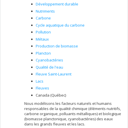
Jeanne Crapart, étudiante à la maîtrise
Développement durable
(codirection; directrice: Christina Halperin,
Nutriments
anthropologie, UdeM)
Carbone
Cédrick Martin, étudiant à la maîtrise (codirection;
Cycle aquatique du carbone
directrice: Katrine Turgeon, UQO)
Pollution
Louis-Philippe Bedford, étudiant à la maîtrise
(codirection; directeur: Maikel Rosabal, UQAM)
Métaux
Karolane Bourdon (Ph.D.), stagiaire postdoctorale
Production de biomasse
Anthony Fontaine (Ph.D.), stagiaire postdoctoral
Plancton
(codirection; directrice: Kathrine Turgeon, UQO)
Cyanobactéries
Holly Marginson (M.Sc.), agente de recherche
Qualité de l'eau
Mariane St-Aubin (M.Sc.), conseillère en
Fleuve Saint-Laurent
communication (temps partiel)
Lacs
Caroline Peyrot (M.Sc.), conseillère à la recherche
(temps partiel)
Fleuves
Dominic Bélanger (B.Sc.), technicien GRIL
Canada (Québec)
Maria Chrifi Alaoui (B.Sc.), technicienne ICP-MS/MS
Nous modélisons les facteurs naturels et humains
responsables de la qualité chimique (éléments nutritifs,
Etienne Duquette, étudiant d'été
carbone organique, polluants métalliques) et biologique
Jean Marcotte, étudiant d'été
(biomasse planctonique, cyanobactéries) des eaux
dans les grands fleuves et les lacs.
La
Chaire de recherche du Canada en Écotoxicologie et