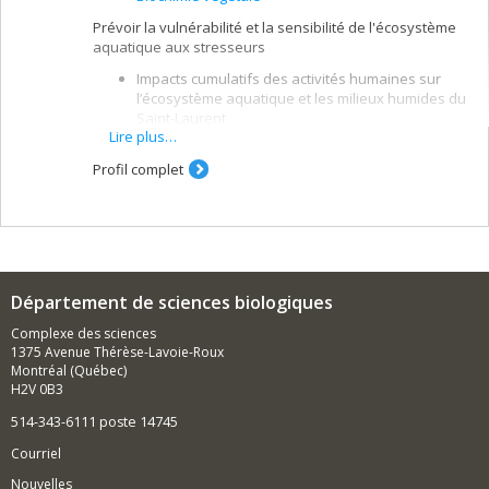
Prévoir la vulnérabilité et la sensibilité de l'écosystème
aquatique aux stresseurs
Impacts cumulatifs des activités humaines sur
l’écosystème aquatique et les milieux humides du
Saint-Laurent
Lire plus…
Contrôle environnemental des cyanobactéries en
rivières
Profil complet
Effets des variations climatiques et des
conditions de niveau d’eau sur la productivité et
la diversité des plantes aquatiques
Vulnérabilité des communautés littorales aux
plantes envahissantes
Département de sciences biologiques
Eutrophisation de l’écosystème aquatique
Complexe des sciences
1375 Avenue Thérèse-Lavoie-Roux
Montréal (Québec)
H2V 0B3
514-343-6111 poste 14745
Courriel
Nouvelles