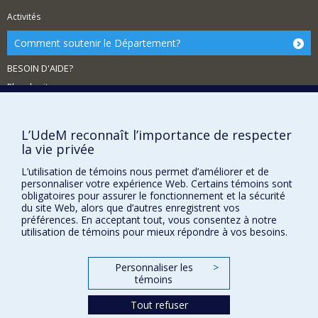
Activités
Comment soutenir le Département?
BESOIN D'AIDE?
Plan du site
Signaler une erreur
Accessibilité
L’UdeM reconnaît l’importance de respecter
la vie privée
FACULTÉ DES ARTS ET DES SCIENCES
L’utilisation de témoins nous permet d’améliorer et de
Nos départements et écoles
personnaliser votre expérience Web. Certains témoins sont
obligatoires pour assurer le fonctionnement et la sécurité
Nos centres d'études
du site Web, alors que d’autres enregistrent vos
Nos programmes et cours
préférences. En acceptant tout, vous consentez à notre
utilisation de témoins pour mieux répondre à vos besoins.
Confidentialité
Personnaliser les
>
témoins
Conditions d’utilisation
Paramètres des témoins
Tout refuser
Université de