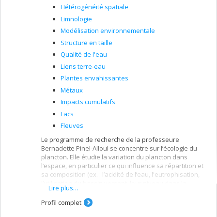
Hétérogénéité spatiale
Limnologie
Modélisation environnementale
Structure en taille
Qualité de l'eau
Liens terre-eau
Plantes envahissantes
Métaux
Impacts cumulatifs
Lacs
Fleuves
Le programme de recherche de la professeure
Bernadette Pinel-Alloul se concentre sur l’écologie du
plancton. Elle étudie la variation du plancton dans
l’espace, en particulier ce qui influence sa répartition et
sa composition (ex. : l’acidité de l’eau, l'eutrophisation,
l’utilisation du bassin versant, leur niveau dans la
Lire plus…
chaîne alimentaire). De façon plus appliquée, elle étudie
l’impact de l’environnement naturel et de l’être humain
Profil complet
sur ces organismes : coupes forestières, précipitations