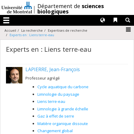
Passer
/
Département de
sciences
au
biologiques
contenu
Langues
Liens 
R
Menu
N
Accueil
La recherche
Expertises de recherche
Experts en : Liens terre-eau
Experts en : Liens terre-eau
LAPIERRE, Jean-François
Professeur agrégé
Cycle aquatique du carbone
Limnologie du paysage
Liens terre-eau
Limnologie à grande échelle
Gaz à effet de serre
Matière organique dissoute
Changement global