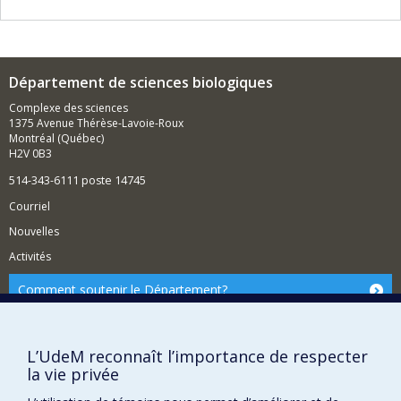
acides, mise en eau de réservoirs nordiques,
eutrophisation des lacs, contamination aux métaux
lourds, etc.
Département de sciences biologiques
Complexe des sciences
1375 Avenue Thérèse-Lavoie-Roux
Montréal (Québec)
H2V 0B3
514-343-6111 poste 14745
Courriel
Nouvelles
Activités
Comment soutenir le Département?
BESOIN D'AIDE?
Plan du site
L’UdeM reconnaît l’importance de respecter
Signaler une erreur
la vie privée
Accessibilité