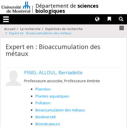
Passer
/
Département de
sciences
au
biologiques
contenu
Langues
Liens 
R
Menu
N
Accueil
La recherche
Expertises de recherche
Expert en : Bioaccumulation des métaux
Expert en : Bioaccumulation des
métaux
PINEL-ALLOUL, Bernadette
Professeure associée, Professeure émérite
Plancton
Plantes aquatiques
Pollution
Bioaccumulation des métaux
Biodiversité
Bioindicateurs