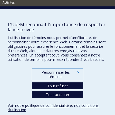
Activités
Comment soutenir le Département?
BESOIN D'AIDE?
L’UdeM reconnaît l’importance de respecter
Plan du site
la vie privée
Signaler une erreur
L’utilisation de témoins nous permet d’améliorer et de
personnaliser votre expérience Web. Certains témoins sont
Accessibilité
obligatoires pour assurer le fonctionnement et la sécurité
du site Web, alors que d’autres enregistrent vos
FACULTÉ DES ARTS ET DES SCIENCES
préférences. En acceptant tout, vous consentez à notre
utilisation de témoins pour mieux répondre à vos besoins.
Nos départements et écoles
Nos centres d'études
Personnaliser les
>
Nos programmes et cours
témoins
Tout refuser
Confidentialité
Tout accepter
Conditions d’utilisation
Paramètres des témoins
Voir notre
politique de confidentialité
et nos
conditions
Université de
d’utilisation
.
Montréal