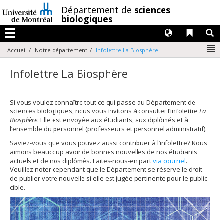
Passer
/
Département de
sciences
au
biologiques
contenu
Langues
Liens 
R
Menu
N
Accueil
Notre département
Infolettre La Biosphère
Infolettre La Biosphère
Si vous voulez connaître tout ce qui passe au Département de
sciences biologiques, nous vous invitons à consulter l’infolettre
La
Biosphère
. Elle est envoyée aux étudiants, aux diplômés et à
l’ensemble du personnel (professeurs et personnel administratif).
Saviez-vous que vous pouvez aussi contribuer à l’infolettre? Nous
aimons beaucoup avoir de bonnes nouvelles de nos étudiants
actuels et de nos diplômés. Faites-nous-en part
via courriel
.
Veuillez noter cependant que le Département se réserve le droit
de publier votre nouvelle si elle est jugée pertinente pour le public
cible.