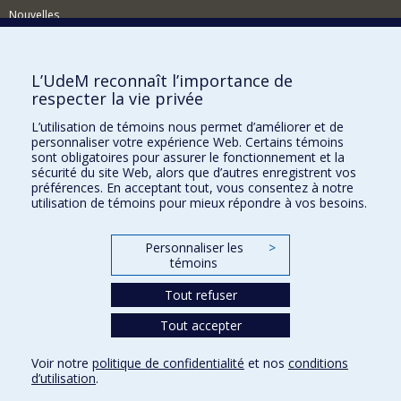
Nouvelles
Activités
Comment soutenir le Département?
L’UdeM reconnaît l’importance de
respecter la vie privée
BESOIN D'AIDE?
L’utilisation de témoins nous permet d’améliorer et de
Plan du site
personnaliser votre expérience Web. Certains témoins
Signaler une erreur
sont obligatoires pour assurer le fonctionnement et la
sécurité du site Web, alors que d’autres enregistrent vos
Accessibilité
préférences. En acceptant tout, vous consentez à notre
utilisation de témoins pour mieux répondre à vos besoins.
FACULTÉ DES ARTS ET DES SCIENCES
Nos départements et écoles
Personnaliser les
>
témoins
Nos centres d'études
Tout refuser
Nos programmes et cours
Tout accepter
Confidentialité
Voir notre
politique de confidentialité
et nos
conditions
Conditions d’utilisation
d’utilisation
.
Paramètres des témoins