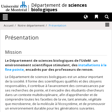
Passer
/
Département de
sciences
au
biologiques
contenu
Langues
Liens 
R
Menu
N
Accueil
Notre département
Présentation
Présentation
Mission
Le Département de sciences biologiques de l’UdeM : un
environnement scientifique stimulant, des
installations à la
fine pointe
, encadrés par des professeurs de renom.
Le Département de sciences biologiques est un acteur important
de la société. Il forme des scientifiques qualifiés et des citoyens
responsables, il contribue à l’avancement des connaissances par
ses recherches de pointe, et il encadre des étudiants-chercheurs
dans un contexte multidisciplinaire, afin d’appréhender et de
comprendre toutes les facettes de la vie, tant animale, végétale
que microbienne, de la molécule à l’écosystème, et de promouvoir
un environnement durable pour les générations suivantes.