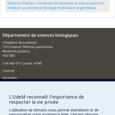
Selon le US News, l’Université de Montréal se classe parmi les
meilleurs au monde en biologie moléculaire et génétique.
Département de sciences biologiques
Complexe des sciences
1375 Avenue Thérèse-Lavoie-Roux
Montréal (Québec)
H2V 0B3
514-343-6111 poste 14745
Courriel
Nouvelles
Activités
Comment soutenir le Département?
L’UdeM reconnaît l’importance de
respecter la vie privée
BESOIN D'AIDE?
L’utilisation de témoins nous permet d’améliorer et de
Plan du site
personnaliser votre expérience Web. Certains témoins