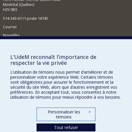
Montréal (Québec)
H2V 0B3
514-343-6111 poste 14745
Courriel
Nouvelles
Activités
Comment soutenir le Département?
L’UdeM reconnaît l’importance de
respecter la vie privée
BESOIN D'AIDE?
L’utilisation de témoins nous permet d’améliorer et de
Plan du site
personnaliser votre expérience Web. Certains témoins
Signaler une erreur
sont obligatoires pour assurer le fonctionnement et la
sécurité du site Web, alors que d’autres enregistrent vos
Accessibilité
préférences. En acceptant tout, vous consentez à notre
utilisation de témoins pour mieux répondre à vos besoins.
FACULTÉ DES ARTS ET DES SCIENCES
Nos départements et écoles
Personnaliser les
>
témoins
Nos centres d'études
Tout refuser
Nos programmes et cours