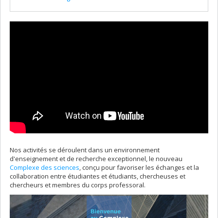
Nos activités se déroulent dans un environnement
d'enseignement et de recherche exceptionnel, le nouveau
Complexe des sciences
, conçu pour favoriser les échanges et la
collaboration entre étudiantes et étudiants, chercheuses et
chercheurs et membres du corps professoral.