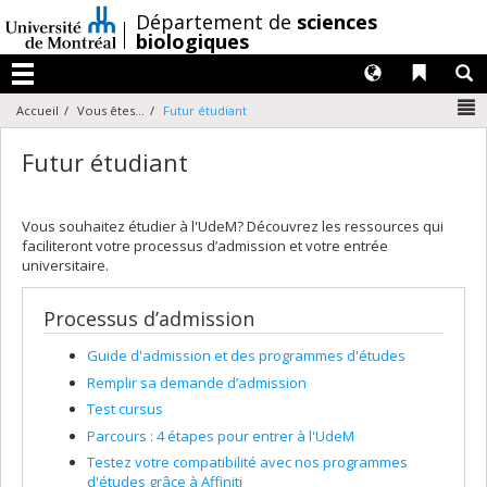
Passer
/
Département de
sciences
au
biologiques
contenu
Langues
Liens 
R
Menu
N
Accueil
Vous êtes...
Futur étudiant
Futur étudiant
Vous souhaitez étudier à l'UdeM? Découvrez les ressources qui
faciliteront votre processus d’admission et votre entrée
universitaire.
Processus d’admission
Guide d'admission et des programmes d'études
Remplir sa demande d’admission
Test cursus
Parcours : 4 étapes pour entrer à l'UdeM
Testez votre compatibilité avec nos programmes
d'études grâce à Affiniti