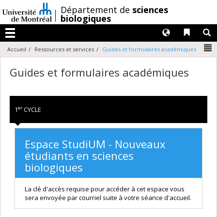
Passer
/
Département de
sciences
au
biologiques
contenu
Langues
Liens 
R
Menu
N
Accueil
Ressources et services
Guides et formulaires académiques
Guides et formulaires académiques
er
1
CYCLE
Espace StudiUM - Nouveaux
étudiants en sciences
biologiques
La clé d'accès requise pour accéder à cet espace vous
sera envoyée par courriel suite à votre séance d'accueil.