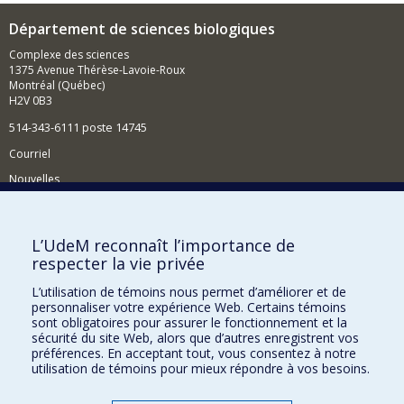
Département de sciences biologiques
Complexe des sciences
1375 Avenue Thérèse-Lavoie-Roux
Montréal (Québec)
H2V 0B3
514-343-6111 poste 14745
Courriel
Nouvelles
Activités
Comment soutenir le Département?
L’UdeM reconnaît l’importance de
respecter la vie privée
BESOIN D'AIDE?
L’utilisation de témoins nous permet d’améliorer et de
Plan du site
personnaliser votre expérience Web. Certains témoins
Signaler une erreur
sont obligatoires pour assurer le fonctionnement et la
sécurité du site Web, alors que d’autres enregistrent vos
Accessibilité
préférences. En acceptant tout, vous consentez à notre
utilisation de témoins pour mieux répondre à vos besoins.
FACULTÉ DES ARTS ET DES SCIENCES