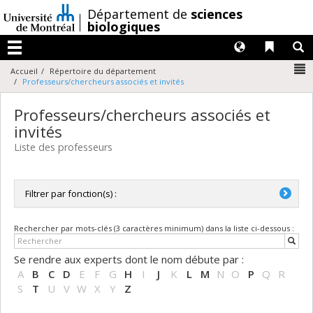
Passer
/
Département de
sciences
au
biologiques
contenu
Langues
Liens 
R
Menu
N
Accueil
Répertoire du département
Professeurs/chercheurs associés et invités
Professeurs/chercheurs associés et
invités
Liste des professeurs
Filtrer par fonction(s) :
Toutes les fonctions
Rechercher par mots-clés (3 caractères minimum) dans la liste ci-dessous :
Chercheuse invitée / Chercheur invité
Professeure associée / Professeur associé
Se rendre aux experts dont le nom débute par :
Professeure honoraire / Professeur honoraire
A
B
C
D
E
F
G
H
I
J
K
L
M
N
O
P
Q
R
Professeure émérite / Professeur émérite
S
T
U
V
W
X
Y
Z