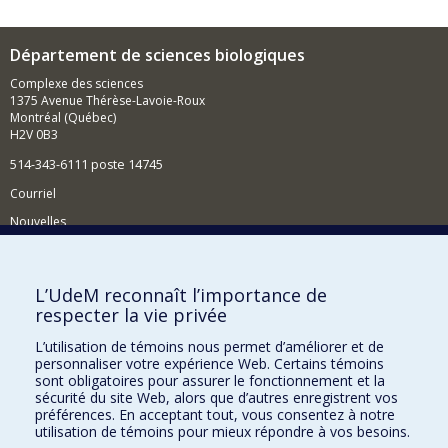
Département de sciences biologiques
Complexe des sciences
1375 Avenue Thérèse-Lavoie-Roux
Montréal (Québec)
H2V 0B3
514-343-6111 poste 14745
Courriel
Nouvelles
Activités
Comment soutenir le Département?
L’UdeM reconnaît l’importance de
respecter la vie privée
BESOIN D'AIDE?
L’utilisation de témoins nous permet d’améliorer et de
Plan du site
personnaliser votre expérience Web. Certains témoins
Signaler une erreur
sont obligatoires pour assurer le fonctionnement et la
sécurité du site Web, alors que d’autres enregistrent vos
Accessibilité
préférences. En acceptant tout, vous consentez à notre
utilisation de témoins pour mieux répondre à vos besoins.
FACULTÉ DES ARTS ET DES SCIENCES