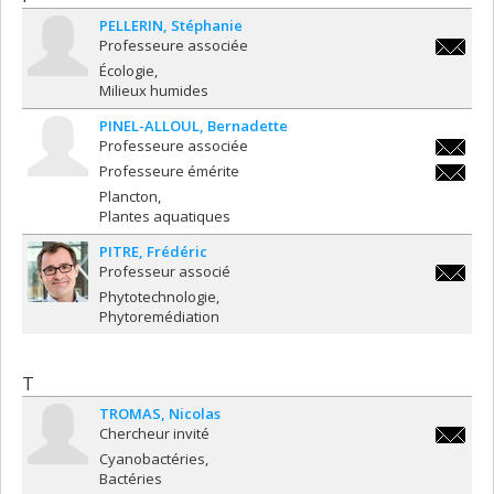
PELLERIN
Stéphanie
Professeure associée
stephani
Écologie
Milieux humides
PINEL-ALLOUL
Bernadette
Professeure associée
bernadet
Professeure émérite
alloul@u
bernadet
Plancton
alloul@u
Plantes aquatiques
PITRE
Frédéric
Professeur associé
frederic
Phytotechnologie
Phytoremédiation
T
TROMAS
Nicolas
Chercheur invité
nicolas
Cyanobactéries
Bactéries