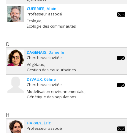
CUERRIER
Alain
Professeur associé
alain.cu
Écologie
Écologie des communautés
D
DAGENAIS
Danielle
Chercheuse invitée
daniell
Végétaux
Gestion des eaux urbaines
DEVAUX
Céline
Chercheuse invitée
celine.d
Modélisation environnementale
Génétique des populations
H
HARVEY
Éric
Professeur associé