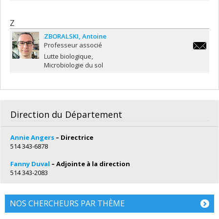
Z
ZBORALSKI
Antoine
Professeur associé
antoine.
Lutte biologique
Microbiologie du sol
Direction du Département
Annie Angers
– Directrice
514 343-6878
Fanny Duval
– Adjointe à la direction
514 343-2083
NOS CHERCHEURS PAR THÈME