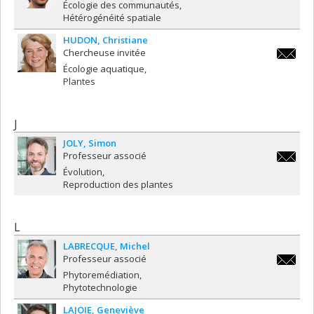
eric.har
Écologie des communautés
Hétérogénéité spatiale
HUDON
Christiane
Chercheuse invitée
christi
Écologie aquatique
Plantes
J
JOLY
Simon
Professeur associé
simon.jo
Évolution
Reproduction des plantes
L
LABRECQUE
Michel
Professeur associé
michel.
Phytoremédiation
Phytotechnologie
LAJOIE
Geneviève