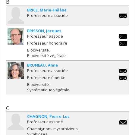
B
BRICE
Marie-Hélène
Professeure associée
marie-
helene.
BRISSON
Jacques
Professeur associé
jacques
Professeur honoraire
jacques
Biodiversité
Biodiversité végétale
BRUNEAU
Anne
Professeure associée
anne.br
Professeure émérite
anne.br
Biodiversité
Systématique végétale
C
CHAGNON
Pierre-Luc
Professeur associé
pierre-
Champignons mycorhiziens
luc.cha
Symbioses