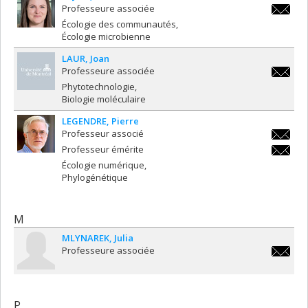
Professeure associée
geneviev
Écologie des communautés
Écologie microbienne
LAUR
Joan
Professeure associée
joan.lau
Phytotechnologie
Biologie moléculaire
LEGENDRE
Pierre
Professeur associé
pierre.l
Professeur émérite
pierre.l
Écologie numérique
Phylogénétique
M
MLYNAREK
Julia
Professeure associée
julia.ml
P