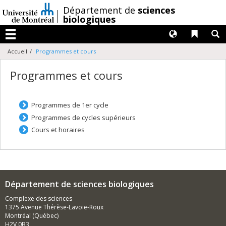
Passer
/
Département de
sciences
au
biologiques
contenu
Langues
Liens 
R
Menu
Accueil
Programmes et cours
Programmes et cours
Programmes de 1er cycle
Programmes de cycles supérieurs
Cours et horaires
Département de sciences biologiques
Complexe des sciences
1375 Avenue Thérèse-Lavoie-Roux
Montréal (Québec)
H2V 0B3