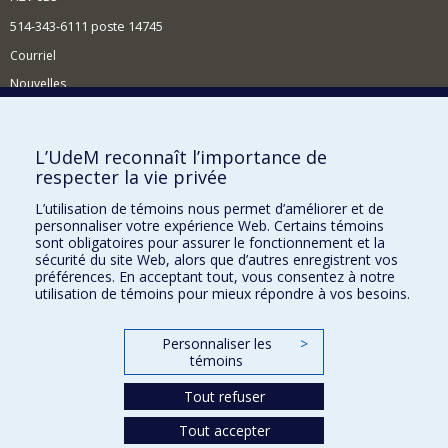
514-343-6111 poste 14745
Courriel
Nouvelles
Activités
Comment soutenir le Département?
L’UdeM reconnaît l’importance de
respecter la vie privée
BESOIN D'AIDE?
L’utilisation de témoins nous permet d’améliorer et de
Plan du site
personnaliser votre expérience Web. Certains témoins
Signaler une erreur
sont obligatoires pour assurer le fonctionnement et la
sécurité du site Web, alors que d’autres enregistrent vos
Accessibilité
préférences. En acceptant tout, vous consentez à notre
utilisation de témoins pour mieux répondre à vos besoins.
FACULTÉ DES ARTS ET DES SCIENCES
Nos départements et écoles
Personnaliser les
>
témoins
Nos centres d'études
Tout refuser
Nos programmes et cours
Tout accepter