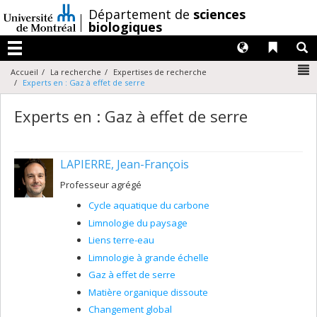
Passer
/
Département de
sciences
au
biologiques
contenu
Langues
Liens 
R
Menu
N
Accueil
La recherche
Expertises de recherche
Experts en : Gaz à effet de serre
Experts en : Gaz à effet de serre
LAPIERRE, Jean-François
Professeur agrégé
Cycle aquatique du carbone
Limnologie du paysage
Liens terre-eau
Limnologie à grande échelle
Gaz à effet de serre
Matière organique dissoute
Changement global