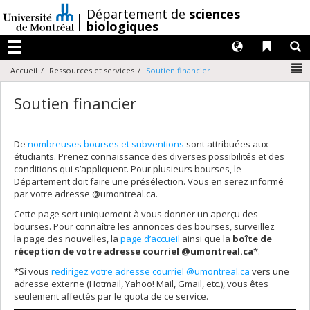
Passer
/
Département de
sciences
au
biologiques
contenu
Langues
Liens 
R
Menu
N
Accueil
Ressources et services
Soutien financier
Soutien financier
De
nombreuses bourses et subventions
sont attribuées aux
étudiants. Prenez connaissance des diverses possibilités et des
conditions qui s’appliquent. Pour plusieurs bourses, le
Département doit faire une présélection. Vous en serez informé
par votre adresse @umontreal.ca.
Cette page sert uniquement à vous donner un aperçu des
bourses. Pour connaître les annonces des bourses, surveillez
la page des nouvelles, la
page d’accueil
ainsi que la
boîte de
réception de votre adresse courriel @umontreal.ca
*.
*Si vous
redirigez votre adresse courriel @umontreal.ca
vers une
adresse externe (Hotmail, Yahoo! Mail, Gmail, etc.), vous êtes
seulement affectés par le quota de ce service.