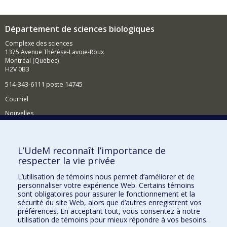
Département de sciences biologiques
Complexe des sciences
1375 Avenue Thérèse-Lavoie-Roux
Montréal (Québec)
H2V 0B3
514-343-6111 poste 14745
Courriel
Nouvelles
Activités
Comment soutenir le Département?
L’UdeM reconnaît l’importance de
respecter la vie privée
BESOIN D'AIDE?
L’utilisation de témoins nous permet d’améliorer et de
Plan du site
personnaliser votre expérience Web. Certains témoins
Signaler une erreur
sont obligatoires pour assurer le fonctionnement et la
sécurité du site Web, alors que d’autres enregistrent vos
Accessibilité
préférences. En acceptant tout, vous consentez à notre
utilisation de témoins pour mieux répondre à vos besoins.
FACULTÉ DES ARTS ET DES SCIENCES