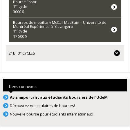
Bourse Essor
er
1
cycle
3000 $
Bourses de mobilité « McCall MacBain – Université de
Montréal Expérience à l’étranger »
er
1
cycle
17 500 $
e
e
2
ET 3
CYCLES
Liens connexes
Avis important aux étudiants boursiers de l’UdeM
Découvrez nos titulaires de bourses!
Nouvelle bourse pour étudiants internationaux