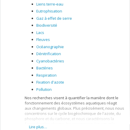
Liens terre-eau
Eutrophisation
Gaz à effet de serre
Biodiversité
Lacs
Fleuves
Océanographie
Dénitrification
Cyanobactéries
Bactéries
Respiration
Fixation d'azote
Pollution
Nos recherches visent à quantifier la manière dont le
fonctionnement des écosystèmes aquatiques réagit
aux changements globaux. Plus précisément, nous nous
concentrons sur le cycle biogéochimique de l'azote, du
phosphore et du carbone, et nous caractérisons la
façon dont les plantes, les organismes, les activités
Lire plus…
humaines et le climat dans différents paysages