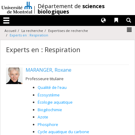
Passer
/
Département de
sciences
au
biologiques
contenu
Langues
Liens 
R
Menu
N
Accueil
La recherche
Expertises de recherche
Experts en : Respiration
Experts en : Respiration
MARANGER, Roxane
Professeure titulaire
Qualité de l'eau
Écosystème
Écologie aquatique
Biogéochimie
Azote
Phosphore
Cycle aquatique du carbone