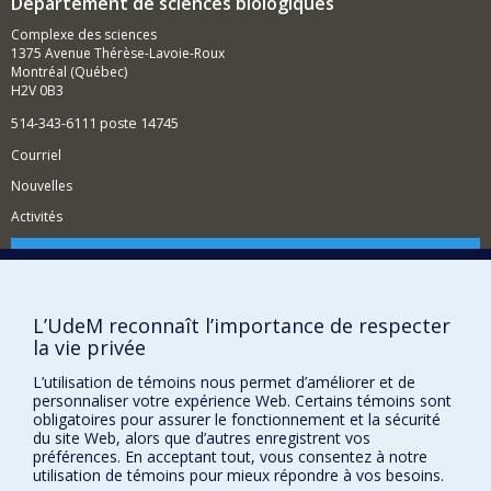
Département de sciences biologiques
la génération et l’étude de plantes transgéniques, la
quantification de métabolites à grande échelle, l’étude
Complexe des sciences
de l’expression des protéines et des gènes, ainsi que
1375 Avenue Thérèse-Lavoie-Roux
l’utilisation de traceurs métaboliques
in vivo
et la
Montréal (Québec)
quantification de métabolites végétaux. Nous étudions
H2V 0B3
aussi la régulation des enzymes du métabolisme
primaire par des mécanismes de phosphorylation et par
514-343-6111 poste 14745
l’intermédiaire d’interactions protéine-protéine.
Courriel
Nouvelles
Activités
Comment soutenir le Département?
BESOIN D'AIDE?
L’UdeM reconnaît l’importance de respecter
Plan du site
la vie privée
Signaler une erreur
L’utilisation de témoins nous permet d’améliorer et de
Accessibilité
personnaliser votre expérience Web. Certains témoins sont
obligatoires pour assurer le fonctionnement et la sécurité
FACULTÉ DES ARTS ET DES SCIENCES
du site Web, alors que d’autres enregistrent vos
préférences. En acceptant tout, vous consentez à notre
Nos départements et écoles
utilisation de témoins pour mieux répondre à vos besoins.