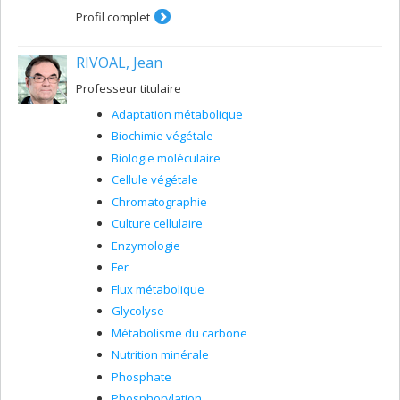
modifient les stocks et les flux de ces éléments et
Profil complet
influencent la qualité globale de l'eau. Notre travail vise
à fournir des orientations en comprenant les différents
RIVOAL, Jean
points de contrôle biogéochimique pour la protection à
long terme de nos écosystèmes aquatiques et les
Professeur titulaire
services écosystémiques qu'ils fournissent.
Adaptation métabolique
Biochimie végétale
Biologie moléculaire
Cellule végétale
Chromatographie
Culture cellulaire
Enzymologie
Fer
Flux métabolique
Glycolyse
Métabolisme du carbone
Nutrition minérale
Phosphate
Phosphorylation