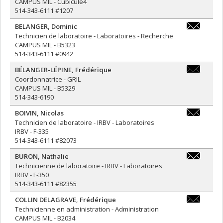
CAMPUS MIL - Cubicule4
514-343-6111 #1207
BELANGER
,
Dominic
dominic.be
Technicien de laboratoire - Laboratoires - Recherche
CAMPUS MIL - B5323
514-343-6111 #0942
BÉLANGER-LÉPINE
,
Frédérique
frederique.
Coordonnatrice - GRIL
lepine@umo
CAMPUS MIL - B5329
514-343-6190
BOIVIN
,
Nicolas
nicolas.boi
Technicien de laboratoire - IRBV - Laboratoires
IRBV - F-335
514-343-6111 #82073
BURON
,
Nathalie
nathalie.b
Technicienne de laboratoire - IRBV - Laboratoires
IRBV - F-350
514-343-6111 #82355
COLLIN DELAGRAVE
,
Frédérique
frederique.
Technicienne en administration - Administration
CAMPUS MIL - B2034