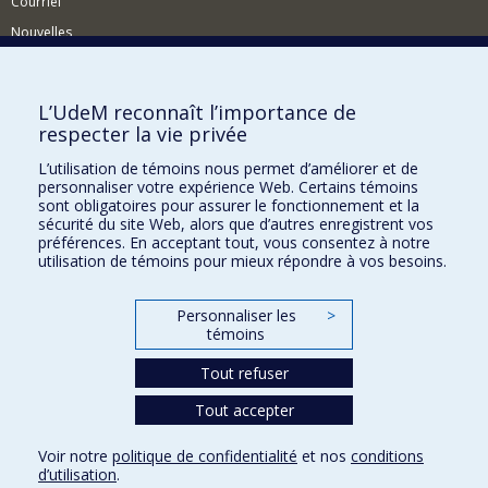
Courriel
Nouvelles
Activités
Comment soutenir le Département?
L’UdeM reconnaît l’importance de
respecter la vie privée
BESOIN D'AIDE?
L’utilisation de témoins nous permet d’améliorer et de
Plan du site
personnaliser votre expérience Web. Certains témoins
Signaler une erreur
sont obligatoires pour assurer le fonctionnement et la
sécurité du site Web, alors que d’autres enregistrent vos
Accessibilité
préférences. En acceptant tout, vous consentez à notre
utilisation de témoins pour mieux répondre à vos besoins.
FACULTÉ DES ARTS ET DES SCIENCES
Nos départements et écoles
Personnaliser les
>
témoins
Nos centres d'études
Tout refuser
Nos programmes et cours
Tout accepter
Confidentialité
Voir notre
politique de confidentialité
et nos
conditions
Conditions d’utilisation
d’utilisation
.