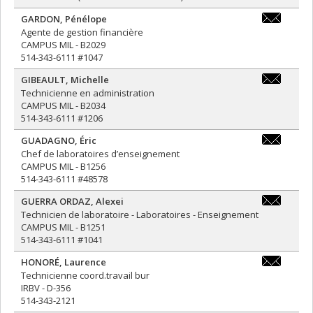
GARDON
,
Pénélope
penelope.g
Agente de gestion financière
CAMPUS MIL - B2029
514-343-6111 #1047
GIBEAULT
,
Michelle
michelle.gi
Technicienne en administration
CAMPUS MIL - B2034
514-343-6111 #1206
GUADAGNO
,
Éric
eric.guada
Chef de laboratoires d’enseignement
CAMPUS MIL - B1256
514-343-6111 #48578
GUERRA ORDAZ
,
Alexei
alexei.gue
Technicien de laboratoire - Laboratoires - Enseignement
CAMPUS MIL - B1251
514-343-6111 #1041
HONORÉ
,
Laurence
laurence.h
Technicienne coord.travail bur
IRBV - D-356
514-343-2121