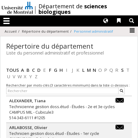
Passer
/
Département de
sciences
au
biologiques
contenu
Langues
Liens 
R
Menu
N
Accueil
Répertoire du département
Personnel administratif
Répertoire du département
Liste du personnel administratif et professionnel
TOUS
A
B
C
D
E
F
G
H
I
J
K
L
M
N
O
P
Q
R
S
T
U
V
W
X
Y
Z
Rechercher par mots-clés (3 caractères minimum) dans la liste ci-dessous :
ALEXANDER
,
Tiana
tiana.alex
Technicienne gestion doss.étud - Études - 2e et 3e cycles
CAMPUS MIL - Cubicule3
514-343-6111 #1205
ARLABOSSE
,
Olivier
olivier.arl
Technicien gestion doss.étud - Études - 1er cycle