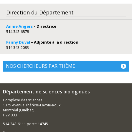
Direction du Département
Annie Angers
– Directrice
514 343-6878
Fanny Duval
– Adjointe à la direction
514 343-2083
NOS CHERCHEURS PAR THÈME
Département de sciences biologiques
Complexe des sciences
1375 Avenue Thérèse-Lavoie-Roux
Montréal (Québec)
H2V 0B3
514-343-6111 poste 14745