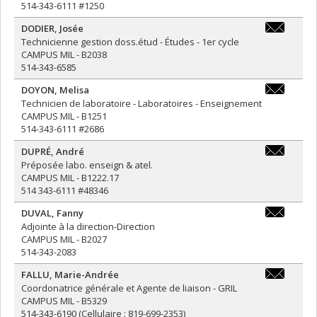
514-343-6111 #1250
DODIER
,
Josée
josee.dodi
Technicienne gestion doss.étud - Études - 1er cycle
CAMPUS MIL - B2038
514-343-6585
DOYON
,
Melisa
yoann.geor
Technicien de laboratoire - Laboratoires - Enseignement
CAMPUS MIL - B1251
514-343-6111 #2686
DUPRÉ
,
André
bianca.pla
Préposée labo. enseign & atel.
CAMPUS MIL - B1222.17
514 343-6111 #48346
DUVAL
,
Fanny
fanny.duva
Adjointe à la direction-Direction
CAMPUS MIL - B2027
514-343-2083
FALLU
,
Marie-Andrée
marie-
Coordonatrice générale et Agente de liaison - GRIL
andree.fal
CAMPUS MIL - B5329
514-343-6190 (Cellulaire : 819-699-2353)