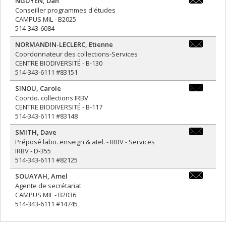
NGUYEN
,
Dan
dan.nguyen
Conseiller programmes d'études
CAMPUS MIL - B2025
514-343-6084
NORMANDIN-LECLERC
,
Etienne
etienne.no
Coordonnateur des collections-Services
leclerc@umo
CENTRE BIODIVERSITÉ - B-130
514-343-6111 #83151
SINOU
,
Carole
carole.sin
Coordo. collections IRBV
CENTRE BIODIVERSITÉ - B-117
514-343-6111 #83148
SMITH
,
Dave
dave.smith
Préposé labo. enseign & atel. - IRBV - Services
IRBV - D-355
514-343-6111 #82125
SOUAYAH
,
Amel
amel.souay
Agente de secrétariat
CAMPUS MIL - B2036
514-343-6111 #14745