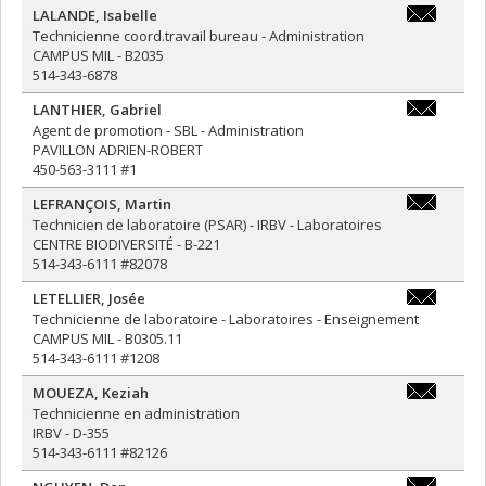
LALANDE
,
Isabelle
isabelle.la
Technicienne coord.travail bureau - Administration
CAMPUS MIL - B2035
514-343-6878
LANTHIER
,
Gabriel
gabriel.lan
Agent de promotion - SBL - Administration
PAVILLON ADRIEN-ROBERT
450-563-3111 #1
LEFRANÇOIS
,
Martin
martin.lefr
Technicien de laboratoire (PSAR) - IRBV - Laboratoires
CENTRE BIODIVERSITÉ - B-221
514-343-6111 #82078
LETELLIER
,
Josée
josee.letel
Technicienne de laboratoire - Laboratoires - Enseignement
CAMPUS MIL - B0305.11
514-343-6111 #1208
MOUEZA
,
Keziah
keziah.mou
Technicienne en administration
IRBV - D-355
514-343-6111 #82126