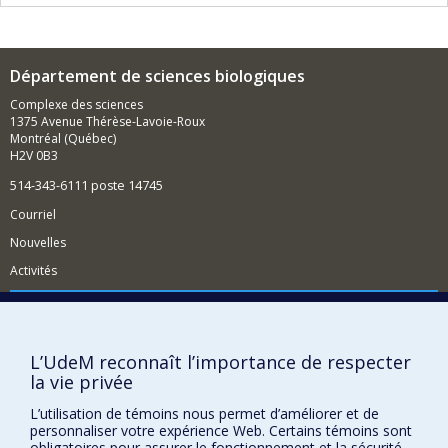
eutrophisation des lacs, contamination aux métaux
lourds, etc.
Département de sciences biologiques
Complexe des sciences
1375 Avenue Thérèse-Lavoie-Roux
Montréal (Québec)
H2V 0B3
514-343-6111 poste 14745
Courriel
Nouvelles
Activités
Comment soutenir le Département?
BESOIN D'AIDE?
L’UdeM reconnaît l’importance de respecter
Plan du site
la vie privée
Signaler une erreur
L’utilisation de témoins nous permet d’améliorer et de
Accessibilité
personnaliser votre expérience Web. Certains témoins sont
obligatoires pour assurer le fonctionnement et la sécurité