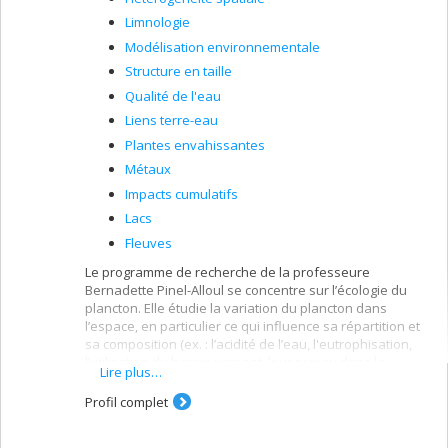
Limnologie
Modélisation environnementale
Structure en taille
Qualité de l'eau
Liens terre-eau
Plantes envahissantes
Métaux
Impacts cumulatifs
Lacs
Fleuves
Le programme de recherche de la professeure
Bernadette Pinel-Alloul se concentre sur l’écologie du
plancton. Elle étudie la variation du plancton dans
l’espace, en particulier ce qui influence sa répartition et
sa composition (ex. : l’acidité de l’eau, l'eutrophisation,
l’utilisation du bassin versant, leur niveau dans la
Lire plus…
chaîne alimentaire). De façon plus appliquée, elle étudie
l’impact de l’environnement naturel et de l’être humain
Profil complet
sur ces organismes : coupes forestières, précipitations
acides, mise en eau de réservoirs nordiques,