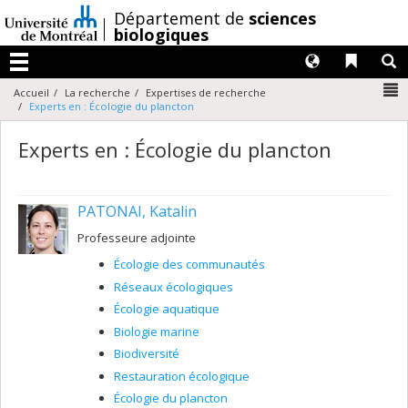
Passer
/
Département de
sciences
au
biologiques
contenu
Langues
Liens 
R
Menu
N
Accueil
La recherche
Expertises de recherche
Experts en : Écologie du plancton
Experts en : Écologie du plancton
PATONAI, Katalin
Professeure adjointe
Écologie des communautés
Réseaux écologiques
Écologie aquatique
Biologie marine
Biodiversité
Restauration écologique
Écologie du plancton