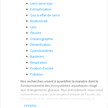
Liens terre-eau
Eutrophisation
Gaz à effet de serre
Biodiversité
Lacs
Fleuves
Océanographie
Dénitrification
Cyanobactéries
Bactéries
Respiration
Fixation d'azote
Pollution
Nos recherches visent à quantifier la manière dont le
fonctionnement des écosystèmes aquatiques réagit
aux changements globaux. Plus précisément, nous nous
concentrons sur le cycle biogéochimique de l'azote, du
phosphore et du carbone, et nous caractérisons la
façon dont les plantes, les organismes, les activités
Lire plus…
humaines et le climat dans différents paysages