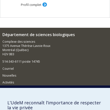
modifient les stocks et les flux de ces éléments et
Profil complet
influencent la qualité globale de l'eau. Notre travail vise
à fournir des orientations en comprenant les différents
points de contrôle biogéochimique pour la protection à
long terme de nos écosystèmes aquatiques et les
services écosystémiques qu'ils fournissent.
Département de sciences biologiques
Complexe des sciences
1375 Avenue Thérèse-Lavoie-Roux
Montréal (Québec)
H2V 0B3
514-343-6111 poste 14745
Courriel
Nouvelles
Activités
Comment soutenir le Département?
BESOIN D'AIDE?
L’UdeM reconnaît l’importance de respecter
Plan du site
la vie privée