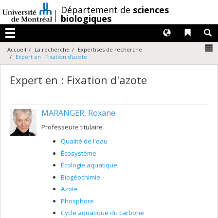
Passer
/
Département de
sciences
au
biologiques
contenu
Langues
Liens 
R
Menu
N
Accueil
La recherche
Expertises de recherche
Expert en : Fixation d'azote
Expert en : Fixation d'azote
MARANGER, Roxane
Professeure titulaire
Qualité de l'eau
Écosystème
Écologie aquatique
Biogéochimie
Azote
Phosphore
Cycle aquatique du carbone