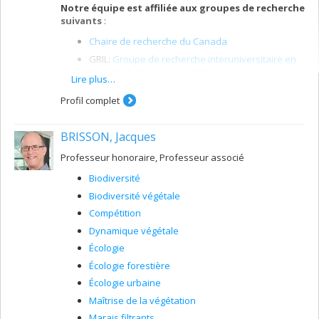
Notre équipe est affiliée aux groupes de recherche
suivants
:
Chaire de recherche du Canada
GRIL:
Groupe de recherche interuniversitaire en
limnologie et environnement aquatique
Lire plus…
CEN (collaborateur):
Centre d'études nordiques
Profil complet
Réseau pour l'écotoxicologie aquatique du
Québec (
Ecotoq
)
BRISSON, Jacques
Centre de recherche en santé publique (
CReSP
)
Les membres actuels du laboratoire sont :
Professeur honoraire, Professeur associé
Annabelle Vogl, étudiante au doctorat (direction)
Biodiversité
Sofia Paciello, étudiante au doctorat (direction;
Biodiversité végétale
codirection: Maikel Rosabal, UQAM)
Compétition
Gabriel Bluteau, étudiant au doctorat (direction;
Dynamique végétale
codirection: François Guillemette, UQTR)
Écologie
Valentin Adelmard, étudiant au doctorat
Écologie forestière
(direction)
Écologie urbaine
George Drummond, étudiante à la maîtrise
(direction)
Maîtrise de la végétation
Laura Di Renzo, étudiante à la maîtrise (direction)
Marais filtrants