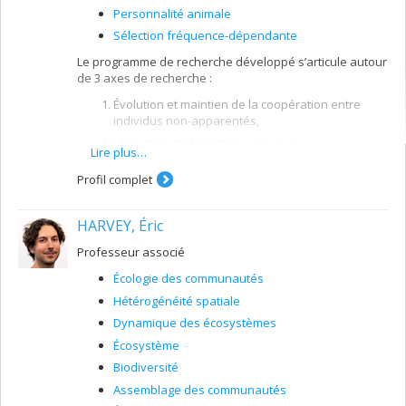
Personnalité animale
Sélection fréquence-dépendante
Le programme de recherche développé s’articule autour
de 3 axes de recherche :
Évolution et maintien de la coopération entre
individus non-apparentés,
Utilisation d’information sociale et
Lire plus…
Différences interindividuelles. Les travaux
Profil complet
combinent des modèles de théorie des jeux et
des études expérimentales utilisant des
diamants mandarins.
HARVEY, Éric
Professeur associé
Écologie des communautés
Hétérogénéité spatiale
Dynamique des écosystèmes
Écosystème
Biodiversité
Assemblage des communautés