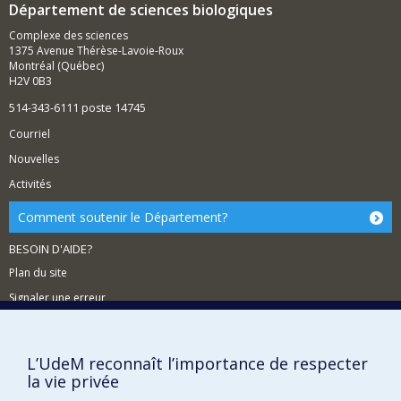
Département de sciences biologiques
Complexe des sciences
1375 Avenue Thérèse-Lavoie-Roux
Montréal (Québec)
H2V 0B3
514-343-6111 poste 14745
Courriel
Nouvelles
Activités
Comment soutenir le Département?
BESOIN D'AIDE?
Plan du site
Signaler une erreur
Accessibilité
FACULTÉ DES ARTS ET DES SCIENCES
L’UdeM reconnaît l’importance de respecter
la vie privée
Nos départements et écoles