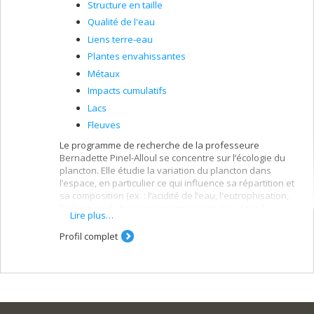
Structure en taille
Qualité de l'eau
Liens terre-eau
Plantes envahissantes
Métaux
Impacts cumulatifs
Lacs
Fleuves
Le programme de recherche de la professeure
Bernadette Pinel-Alloul se concentre sur l’écologie du
plancton. Elle étudie la variation du plancton dans
l’espace, en particulier ce qui influence sa répartition et
sa composition (ex. : l’acidité de l’eau, l'eutrophisation,
l’utilisation du bassin versant, leur niveau dans la
Lire plus…
chaîne alimentaire). De façon plus appliquée, elle étudie
l’impact de l’environnement naturel et de l’être humain
Profil complet
sur ces organismes : coupes forestières, précipitations
acides, mise en eau de réservoirs nordiques,
eutrophisation des lacs, contamination aux métaux
lourds, etc.