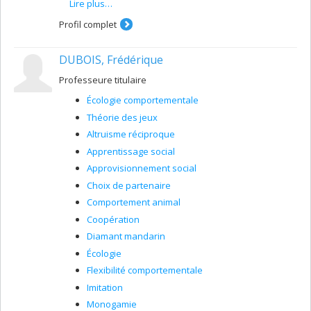
Lire plus…
me penche plus particulièrement sur leur utilisation des
plantes, qu’elles soient traditionnelles, médicinales ou
Profil complet
alimentaires. Le lien identitaire des communautés des
Premières Nations avec les milieux naturels est très fort.
L’objectif de mes travaux est de documenter, conserver
DUBOIS, Frédérique
et redonner à ces communautés leur savoir en
perdition car essentiellement transmis par l’oralité.
Professeure titulaire
Écologie comportementale
Théorie des jeux
Altruisme réciproque
Apprentissage social
Approvisionnement social
Choix de partenaire
Comportement animal
Coopération
Diamant mandarin
Écologie
Flexibilité comportementale
Imitation
Monogamie