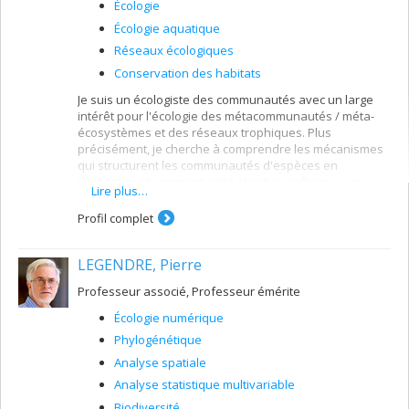
Écologie
Écologie aquatique
Réseaux écologiques
Conservation des habitats
Je suis un écologiste des communautés avec un large
intérêt pour l'écologie des métacommunautés / méta-
écosystèmes et des réseaux trophiques. Plus
précisément, je cherche à comprendre les mécanismes
qui structurent les communautés d'espèces en
interaction et comment cette structure influence, en
Lire plus…
retour, le fonctionnement des écosystèmes. En bref, je
m'intéresse à la manière dont les communautés et
Profil complet
l'écologie des écosystèmes interagissent. Je suis
également très intéressé à faire le pont entre la théorie
LEGENDRE, Pierre
et les sciences de la conservation en favorisant une
meilleure communication entre les deux domaines et en
Professeur associé, Professeur émérite
développant un programme de recherche centré sur les
tests empiriques de la théorie écologique.
Écologie numérique
Phylogénétique
Analyse spatiale
Analyse statistique multivariable
Biodiversité