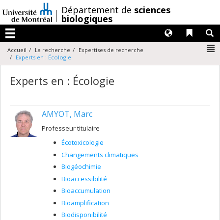
Passer
/
Département de
sciences
au
biologiques
contenu
Langues
Liens 
R
Menu
N
Accueil
La recherche
Expertises de recherche
Experts en : Écologie
Experts en : Écologie
AMYOT, Marc
Professeur titulaire
Écotoxicologie
Changements climatiques
Biogéochimie
Bioaccessibilité
Bioaccumulation
Bioamplification
Biodisponibilité