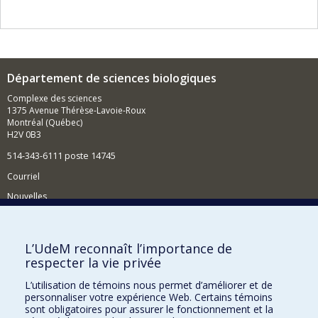
Département de sciences biologiques
Complexe des sciences
1375 Avenue Thérèse-Lavoie-Roux
Montréal (Québec)
H2V 0B3
514-343-6111 poste 14745
Courriel
Nouvelles
Activités
Comment soutenir le Département?
L’UdeM reconnaît l’importance de
respecter la vie privée
BESOIN D'AIDE?
L’utilisation de témoins nous permet d’améliorer et de
Plan du site
personnaliser votre expérience Web. Certains témoins
Signaler une erreur
sont obligatoires pour assurer le fonctionnement et la